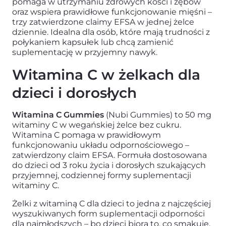
pomaga w utrzymaniu zdrowych kości i zębów
oraz wspiera prawidłowe funkcjonowanie mięśni –
trzy zatwierdzone claimy EFSA w jednej żelce
dziennie. Idealna dla osób, które mają trudności z
połykaniem kapsułek lub chcą zamienić
suplementację w przyjemny nawyk.
Witamina C w żelkach dla
dzieci i dorosłych
Witamina C Gummies
(Nubi Gummies) to 50 mg
witaminy C w wegańskiej żelce bez cukru.
Witamina C pomaga w prawidłowym
funkcjonowaniu układu odpornościowego –
zatwierdzony claim EFSA. Formuła dostosowana
do dzieci od 3 roku życia i dorosłych szukających
przyjemnej, codziennej formy suplementacji
witaminy C.
Żelki z witaminą C dla dzieci to jedna z najczęściej
wyszukiwanych form suplementacji odporności
dla najmłodszych – bo dzieci biorą to, co smakuje,