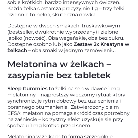
sobie krótkich, bardzo intensywnych ćwiczeń.
Każda żelka dostarcza precyzyjnie 1 g – trzy żelki
dziennie to pełna, skuteczna dawka.
Dostępne w dwóch smakach: truskawkowym
(bestseller, dwukrotnie wyprzedany) i zielone
jabłko (nowość). Oba wegańskie, oba bez cukru.
Dostępne osobno lub jako
Zestaw 2x Kreatyna w
żelkach
– oba smaki w jednym zamówieniu.
Melatonina w żelkach –
zasypianie bez tabletek
Sleep Gummies
to żelki na sen w dawce 1 mg
melatoniny – najprostszy wieczorny rytuał, który
synchronizuje rytm dobowy bez uzależnienia i
porannego otumanienia. Zatwierdzony claim
EFSA: melatonina pomaga skrócić czas potrzebny
na zaśnięcie – korzystny efekt uzyskuje się przy
spożyciu 1 mg krótko przed snem.
Z czym najczęściej się
Melatonina w żelkach to forma szczególnie