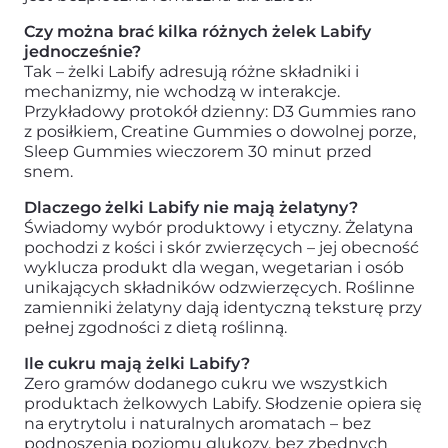
Czy można brać kilka różnych żelek Labify
jednocześnie?
Tak – żelki Labify adresują różne składniki i
mechanizmy, nie wchodzą w interakcje.
Przykładowy protokół dzienny: D3 Gummies rano
z posiłkiem, Creatine Gummies o dowolnej porze,
Sleep Gummies wieczorem 30 minut przed
snem.
Dlaczego żelki Labify nie mają żelatyny?
Świadomy wybór produktowy i etyczny. Żelatyna
pochodzi z kości i skór zwierzęcych – jej obecność
wyklucza produkt dla wegan, wegetarian i osób
unikających składników odzwierzęcych. Roślinne
zamienniki żelatyny dają identyczną teksturę przy
pełnej zgodności z dietą roślinną.
Ile cukru mają żelki Labify?
Zero gramów dodanego cukru we wszystkich
produktach żelkowych Labify. Słodzenie opiera się
na erytrytolu i naturalnych aromatach – bez
podnoszenia poziomu glukozy, bez zbędnych