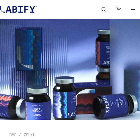
0
HOME
ŻELKI