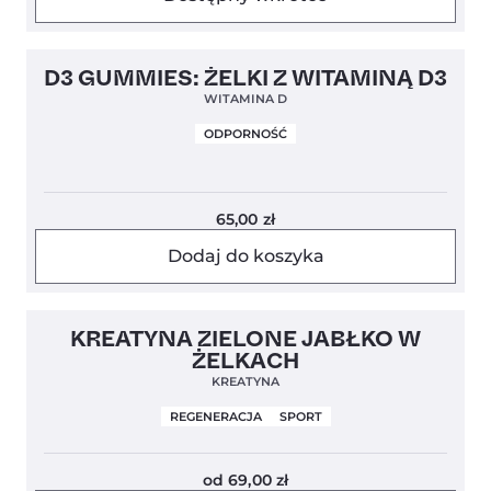
5,0
D3 GUMMIES: ŻELKI Z WITAMINĄ D3
WITAMINA D
ODPORNOŚĆ
65,00
zł
Dodaj do koszyka
Nowość
4,5
KREATYNA ZIELONE JABŁKO W
ŻELKACH
KREATYNA
REGENERACJA
SPORT
od
69,00
zł