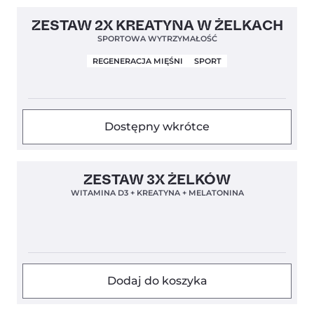
Bestseller!
4,5
ZESTAW 2X KREATYNA W ŻELKACH
SPORTOWA WYTRZYMAŁOŚĆ
REGENERACJA MIĘŚNI
SPORT
Dostępny wkrótce
4,8
ZESTAW 3X ŻELKÓW
WITAMINA D3 + KREATYNA + MELATONINA
Dodaj do koszyka