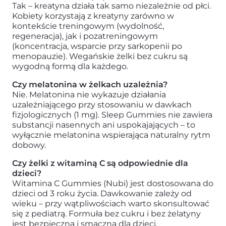
Tak – kreatyna działa tak samo niezależnie od płci.
Kobiety korzystają z kreatyny zarówno w
kontekście treningowym (wydolność,
regeneracja), jak i pozatreningowym
(koncentracja, wsparcie przy sarkopenii po
menopauzie). Wegańskie żelki bez cukru są
wygodną formą dla każdego.
Czy melatonina w żelkach uzależnia?
Nie. Melatonina nie wykazuje działania
uzależniającego przy stosowaniu w dawkach
fizjologicznych (1 mg). Sleep Gummies nie zawiera
substancji nasennych ani uspokajających – to
wyłącznie melatonina wspierająca naturalny rytm
dobowy.
Czy żelki z witaminą C są odpowiednie dla
dzieci?
Witamina C Gummies (Nubi) jest dostosowana do
dzieci od 3 roku życia. Dawkowanie zależy od
wieku – przy wątpliwościach warto skonsultować
się z pediatrą. Formuła bez cukru i bez żelatyny
jest bezpieczna i smaczna dla dzieci.