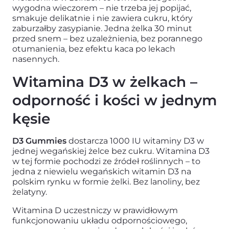
wygodna wieczorem – nie trzeba jej popijać,
zmagasz?
smakuje delikatnie i nie zawiera cukru, który
zaburzałby zasypianie. Jedna żelka 30 minut
przed snem – bez uzależnienia, bez porannego
Zaznacz odpowiedź i
odbierz swój rabat.
otumanienia, bez efektu kaca po lekach
nasennych.
Problemy jelitowe
Witamina D3 w żelkach –
Brakuje mi energii
odporność i kości w jednym
Ciągle choruje
kęsie
Inne
D3 Gummies
dostarcza 1000 IU witaminy D3 w
jednej wegańskiej żelce bez cukru. Witamina D3
w tej formie pochodzi ze źródeł roślinnych – to
Dzięki, nie lubię oszczędać
jedna z niewielu wegańskich witamin D3 na
polskim rynku w formie żelki. Bez lanoliny, bez
żelatyny.
Witamina D uczestniczy w prawidłowym
funkcjonowaniu układu odpornościowego,