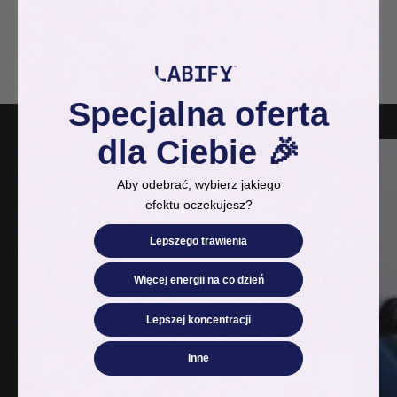
Specjalna oferta
dla Ciebie 🎉
[NEWSLETTER]
Aby odebrać, wybierz jakiego
DOŁĄCZ DO SPOŁECZNOŚCI LABIFY
efektu oczekujesz?
Zapisz się do newslettera i otrzymaj:
Lepszego trawienia
✓ Zniżkę
na pierwsze zamówienie
✓ Ekskluzywne porady
o suplementacji
Więcej energii na co dzień
✓ Wczesny dostęp
do nowości i promocji
Lepszej koncentracji
✓ Wiedzę opartą na nauce
Inne
Imię