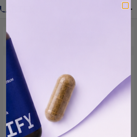
1
„Body D3+ (dawniej: Body Build)” został dodany do
koszyka.
Zobacz koszyk
Logowanie
Wymagane
Nazwa użytkownika lub adres e-mail
*
Wymagane
Hasło
*