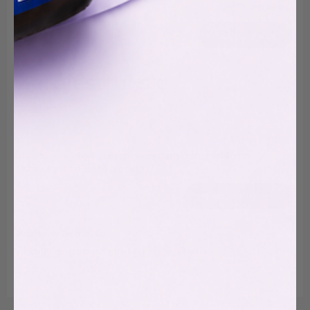
Nie pamiętasz hasła?
Zapamiętaj mnie
Zaloguj się
Zarejestruj się
Wymagane
Adres email
*
Na adres e-mail zostanie wysłany odnośnik do
ustawienia nowego hasła.
Zarejestruj się
Konto w Labify to:
Stały dostęp do statusu zamówienia