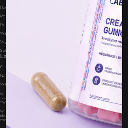
Regulamin
Polityka prywatności
Polityka zwrotów
Wszystkie produkty
Wysyłka i płatności
Subskrypcja suplementów
Labify
O Labify
Napisz do nas
Współpraca B2B
W Labify łączymy skuteczne ze skutecznym w idealnych proporcjach.
Tworzymy suplementy zorientowane na TWÓJ cel i dopasowane do
TWOICH potrzeb.
W naszych przemyślanych formułach znajdziesz skoncentrowane
ekstrakty z precyzyjnie określoną ilością substancji aktywnych. Bez
zbędnych składników i pustych wypełniaczy.