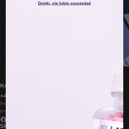
Dzięki, nie lubie oszczędać
Email
Zapisz mnie
Kontakt
+48 58 585 80 38
Pon. - Pt. 8:00 - 16:00
Email:
kontakt@labify.pl
Sklep