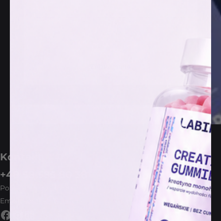
Imię
Email
Zapisz mnie
Kontakt
+48 58 585 80 38
Pon. - Pt. 8:00 - 16:00
Email:
kontakt@labify.pl