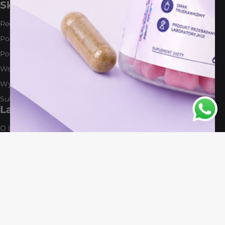
Sklep
Regulamin
Polityka prywatności
Polityka zwrotów
Wszystkie produkty
Wysyłka i płatności
Subskrypcja suplementów
Labify
O Labify
Napisz do nas
Współpraca B2B
W Labify łączymy skuteczne ze skutecznym w idealnych proporcjach.
Tworzymy suplementy zorientowane na TWÓJ cel i dopasowane do
TWOICH potrzeb.
W naszych przemyślanych formułach znajdziesz skoncentrowane
ekstrakty z precyzyjnie określoną ilością substancji aktywnych. Bez
zbędnych składników i pustych wypełniaczy.