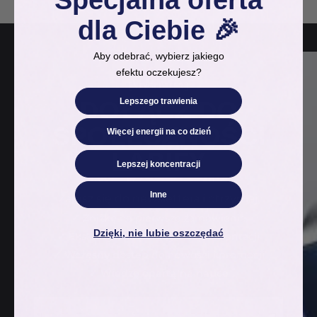
dla Ciebie 🎉
Aby odebrać, wybierz jakiego
efektu oczekujesz?
[NEWSLETTER]
DOŁĄCZ DO
Lepszego trawienia
SPOŁECZNOŚCI
Więcej energii na co dzień
LABIFY
Lepszej koncentracji
Inne
Zapisz się do newslettera i otrzymaj:
✓ Zniżkę
na pierwsze zamówienie
Dzięki, nie lubie oszczędać
✓ Ekskluzywne porady
o suplementacji
✓ Wczesny dostęp
do nowości i promocji
✓ Wiedzę opartą na nauce