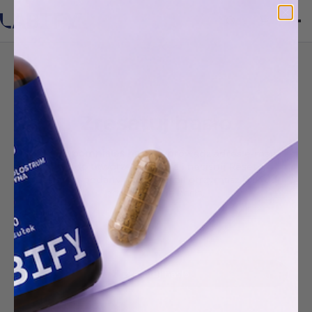
0
Zresetuj hasło
Jeśli zapomniałeś hasła, wprowadź adres e-mail
użyty do utworzenia konta i naciśnij Resetuj
hasło. Na podany adres e-mail otrzymasz link do
zresetowania hasła.
E-mail
Zresetuj hasło