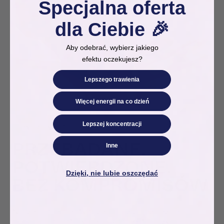
Specjalna oferta
dla Ciebie 🎉
Aby odebrać, wybierz jakiego
efektu oczekujesz?
Lepszego trawienia
Więcej energii na co dzień
Lepszej koncentracji
[TRANSPARENTNOŚĆ I JAKOŚĆ]
PRZEBADANE.
Inne
POTWIERDZONE.
Dzięki, nie lubie oszczędać
BEZ KOMPROMISÓW
Nasze suplementy przechodzą niezależne
badania laboratoryjne. Jakość jest naszym