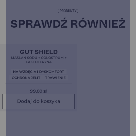
[PRODUKTY]
SPRAWDŹ RÓWNIEŻ
Bestseller!
Clean Label
4,9
GUT SHIELD
Nowa Formuła
MAŚLAN SODU + COLOSTRUM +
LAKTOFERYNA
NA WZDĘCIA I DYSKOMFORT
OCHRONA JELIT
TRAWIENIE
99,00
zł
Dodaj do koszyka