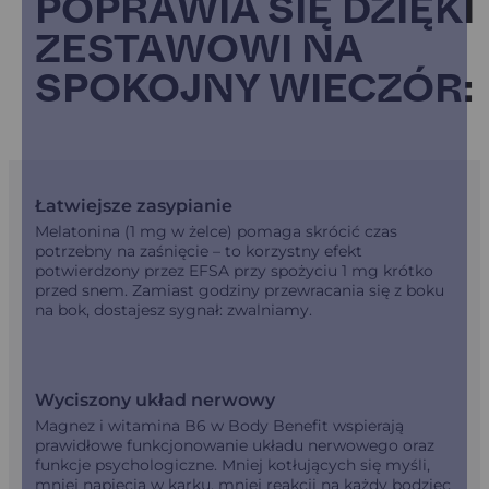
POPRAWIA SIĘ DZIĘKI
ZESTAWOWI NA
SPOKOJNY WIECZÓR:
Łatwiejsze zasypianie
Melatonina (1 mg w żelce) pomaga skrócić czas
potrzebny na zaśnięcie – to korzystny efekt
potwierdzony przez EFSA przy spożyciu 1 mg krótko
przed snem. Zamiast godziny przewracania się z boku
na bok, dostajesz sygnał: zwalniamy.
Wyciszony układ nerwowy
Magnez i witamina B6 w Body Benefit wspierają
prawidłowe funkcjonowanie układu nerwowego oraz
funkcje psychologiczne. Mniej kotłujących się myśli,
mniej napięcia w karku, mniej reakcji na każdy bodziec