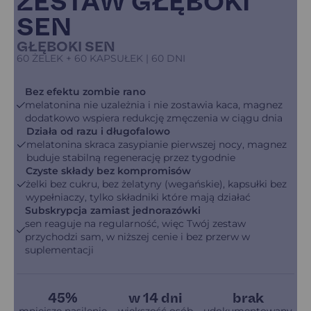
ZESTAW GŁĘBOKI
SEN
GŁĘBOKI SEN
60 ŻELEK + 60 KAPSUŁEK | 60 DNI
Bez efektu zombie rano
melatonina nie uzależnia i nie zostawia kaca, magnez
dodatkowo wspiera redukcję zmęczenia w ciągu dnia
Działa od razu i długofalowo
melatonina skraca zasypianie pierwszej nocy, magnez
buduje stabilną regenerację przez tygodnie
Czyste składy bez kompromisów
żelki bez cukru, bez żelatyny (wegańskie), kapsułki bez
wypełniaczy, tylko składniki które mają działać
Subskrypcja zamiast jednorazówki
sen reaguje na regularność, więc Twój zestaw
przychodzi sam, w niższej cenie i bez przerw w
suplementacji
45%
w 14 dni
brak
mniejsze nasilenie
większość osób
udokumentowany