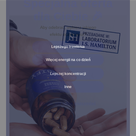
Specjalna oferta
dla Ciebie 🎉
Aby odebrać, wybierz jakiego
efektu oczekujesz?
Lepszego trawienia
Więcej energii na co dzień
Lepszej koncentracji
Inne
Dzięki, nie lubie oszczędać