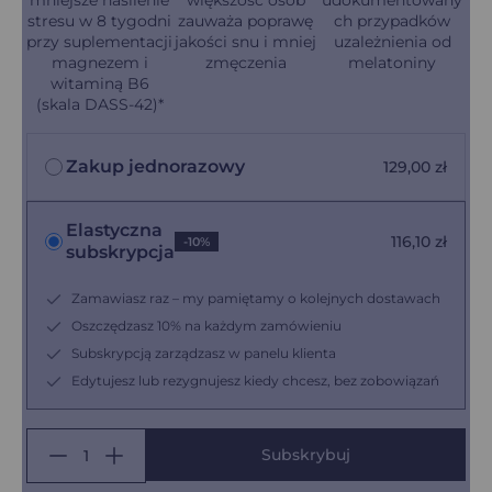
stresu w 8 tygodni
zauważa poprawę
ch przypadków
przy suplementacji
jakości snu i mniej
uzależnienia od
magnezem i
zmęczenia
melatoniny
witaminą B6
(skala DASS-42)*
Zakup jednorazowy
129,00
zł
Elastyczna
116,10
zł
-10%
subskrypcja
Zamawiasz raz – my pamiętamy o kolejnych dostawach
Oszczędzasz 10% na każdym zamówieniu
Subskrypcją zarządzasz w panelu klienta
Edytujesz lub rezygnujesz kiedy chcesz, bez zobowiązań
Subskrybuj