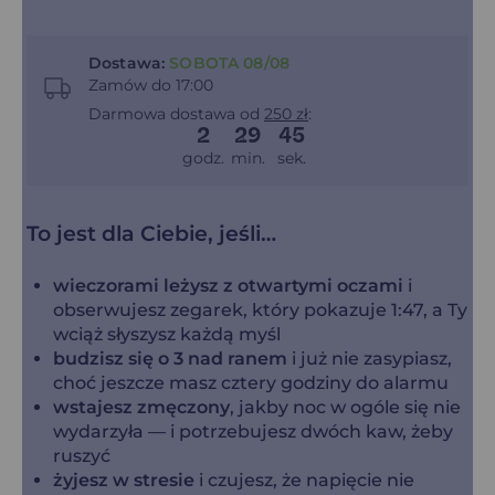
Dostawa:
SOBOTA 08/08
Zamów do 17:00
Darmowa dostawa od
250 zł
:
2
29
44
godz.
min.
sek.
To jest dla Ciebie, jeśli…
wieczorami leżysz z otwartymi oczami
i
obserwujesz zegarek, który pokazuje 1:47, a Ty
wciąż słyszysz każdą myśl
budzisz się o 3 nad ranem
i już nie zasypiasz,
choć jeszcze masz cztery godziny do alarmu
wstajesz zmęczony
, jakby noc w ogóle się nie
wydarzyła — i potrzebujesz dwóch kaw, żeby
ruszyć
żyjesz w stresie
i czujesz, że napięcie nie