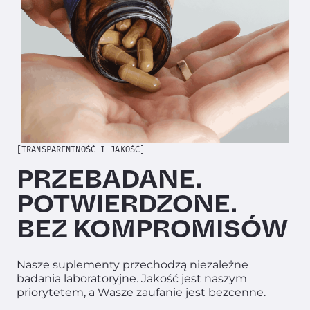
ODBLOKUJ
SPECJALNĄ
OFERTĘ
Aby odebrać powiedz jaki
[TRANSPARENTNOŚĆ I JAKOŚĆ]
problem chcesz rozwiązać:
PRZEBADANE.
JELITA I TRAWIENIE
POTWIERDZONE.
BEZ KOMPROMISÓW
PAMIĘĆ I SKUPIENIE
CHCĘ WIĘCEJ ENERGII
Nasze suplementy przechodzą niezależne
badania laboratoryjne. Jakość jest naszym
INNE
priorytetem, a Wasze zaufanie jest bezcenne.