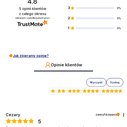
4.8
3
5
opinii klientów
0%
z całego okresu
2
zebranych i zweryfikowanych przez
0%
1
0%
Jak zbieramy opinie?
Opinie klientów
Wyczyść
Szukaj
Cezary
zweryfikowano
5