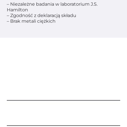
– Niezależne badania w laboratorium J.S.
Hamilton
– Zgodność z deklaracją składu
– Brak metali ciężkich
Q&A
Czy Energy Charge to klasyczny booster
męskich hormonów?
Czy może wspomagać libido i sprawność
fizyczną?