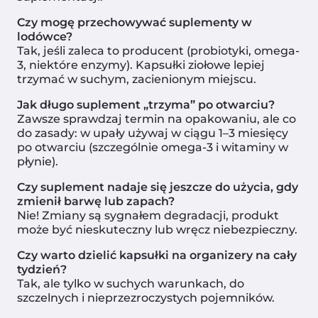
Czy mogę przechowywać suplementy w
lodówce?
Tak, jeśli zaleca to producent (probiotyki, omega-
3, niektóre enzymy). Kapsułki ziołowe lepiej
trzymać w suchym, zacienionym miejscu.
Jak długo suplement „trzyma” po otwarciu?
Zawsze sprawdzaj termin na opakowaniu, ale co
do zasady: w upały używaj w ciągu 1–3 miesięcy
po otwarciu (szczególnie omega-3 i witaminy w
płynie).
Czy suplement nadaje się jeszcze do użycia, gdy
zmienił barwę lub zapach?
Nie! Zmiany są sygnałem degradacji, produkt
może być nieskuteczny lub wręcz niebezpieczny.
Czy warto dzielić kapsułki na organizery na cały
tydzień?
Z czym najczęściej s
Tak, ale tylko w suchych warunkach, do
szczelnych i nieprzezroczystych pojemników.
zmagasz?