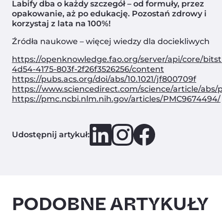
Labify dba o każdy szczegół – od formuły, przez
opakowanie, aż po edukację. Pozostań zdrowy i
Zaznacz odpowiedź i
odbierz swój rabat.
korzystaj z lata na 100%!
Problemy jelitowe
Źródła naukowe – więcej wiedzy dla dociekliwych
Brakuje mi energii
https://openknowledge.fao.org/server/api/core/bit
4d54-4175-803f-2f26f3526256/content
https://pubs.acs.org/doi/abs/10.1021/jf800709f
Ciągle choruje
https://www.sciencedirect.com/science/article/abs/
https://pmc.ncbi.nlm.nih.gov/articles/PMC9674494/
Inne
Dzięki, nie lubię oszczędać
Udostępnij artykuł:
PODOBNE ARTYKUŁY