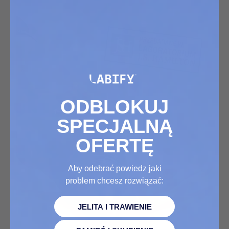
ODBLOKUJ
SPECJALNĄ
OFERTĘ
Aby odebrać powiedz jaki
problem chcesz rozwiązać:
JELITA I TRAWIENIE