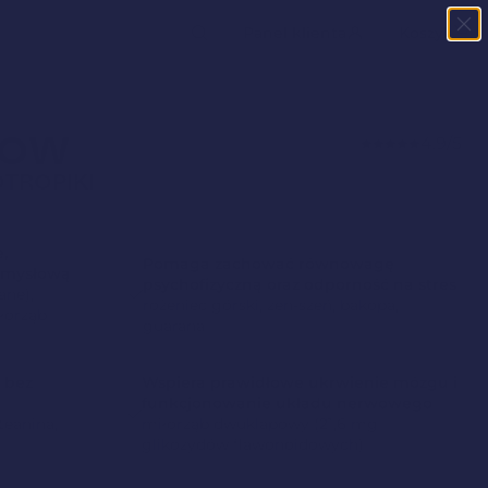
kiwarka
Panel klienta
Koszyk
któw
ENTY NA ENERGIĘ, ZMĘCZENIE I LIBIDO
ENERGY FLOW
LOW
4.9/5
TROPIKI
,
Pomaga zachować równowagę
 umysłową
psychofizyczną oraz odporność na stres
ane),
rożeniec górski, zen-szeń, bakopa,
iłorząb
guarana
ć bez
Wspiera prawidłowe ukrwienie mózgu i
funkcjonowanie układu nerwowego
teanina,
miłorząb dwuklapowy (21,6 mg
glikozydów flawonoidowych)