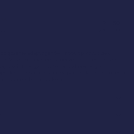
/08
2
49
58
godz.
min.
sek.
d
250 zł
:
połączenie adaptogenów i nootropików, dzięki
ele. Masz dość ciągłego zmęczenia, chcesz lepszej
dajności? Energy Flow to naturalna energia
apsułce – codzienne silne wsparcie dla Twoich mięśni
e, a brak sił Cię nie blokuje!
?