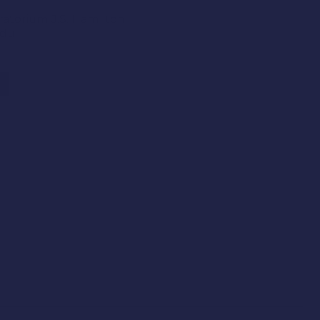
ratorium J.S. Hamilton
ładu