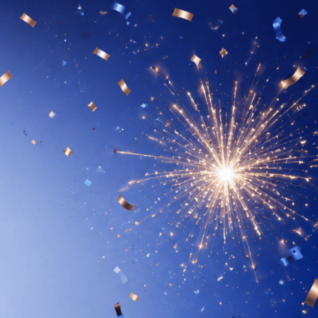
 MARKI
 składników
i aktywnych
 wypełniacze