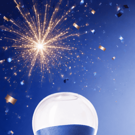
LABI
Przemyślane formuły
Precyzyjna ilość substancj
Czysty skład bez zbędnych 