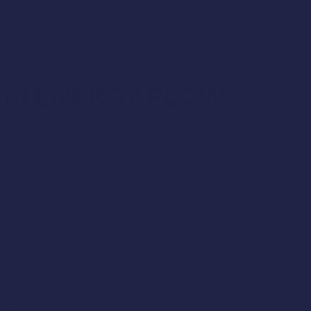
KOM ENERGY FLOW
cze
Poprawa wydajności i wydolności
i pamięć.
Dzięki Energy Flow zrobisz lepiej i
więcej – w pracy, w domu i na treningu.