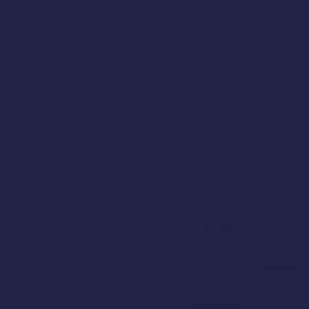
Dostawa:
SOBOTA 08
Zamów do 17:00
Darmowa dostawa o
Energy Flow to skuteczne 
którym osiągniesz swoje c
koncentracji i większej wy
zamknięta w niewielkiej k
i mózgu. Niech energia płyni
Dla kogo?
Kiedy i jak stosować
Składniki