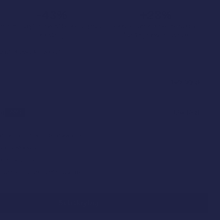
-43%
+28%
mniej objawów stresu i lepszy
lepsze ukrwienie mózgu i
nastrój
funkcje poznawcze
składników aktywnych.
149,00
zł
ja
134,10
zł
-10%
amy o kolejnych dostawach
 zamówieniu
nelu klienta
iedy chcesz, bez zobowiązań
Subskrybuj