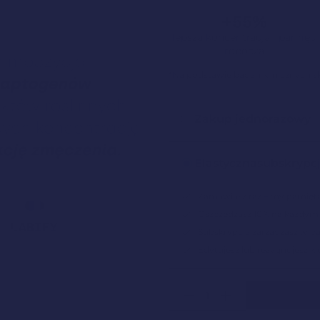
+55%
lepsza koncentracja i pamięć
robocza
*Na podstawie badań klinicznych 
Zakup jednorazowy
Elastyczna
subskrypc
Zamawiasz raz – my pamięt
Oszczędzasz 10% na każdym
Subskrypcją zarządzasz w pa
Edytujesz lub rezygnujesz k