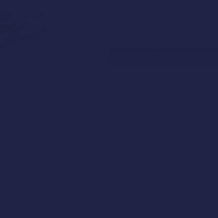
– Niezależne badania w labo
– Zgodność z deklaracją sk
– Brak metali ciężkich
Sprawdź badanie
Czy Energy Flow jest bezpieczny dla każdego?