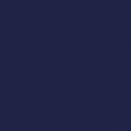
[DZIAŁANIE]
SPRAWDŹ, CO OSIĄGN
Mniej odczuwalne zmęczenie i
Więcej en
stres
Zwiększy Tw
energetycz
Energy Flow pomoże Ci lepiej radzić
sobie ze skutkami zmęczenia i stresu.