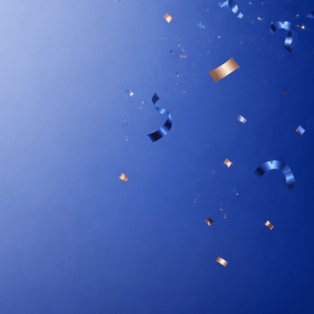
E.
ONE.
ROMISÓW
zą niezależne badania
naszym priorytetem, a Wasze