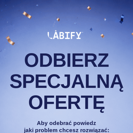
FY
INNE
ODBIERZ
SPECJALNĄ
Nieprzemyślane łączenie
OFERTĘ
i aktywnych
Mniejsza ilość substancj
składników i wypełniaczy
Niepotrzebne składniki i
Aby odebrać powiedz
jaki problem chcesz rozwiązać: