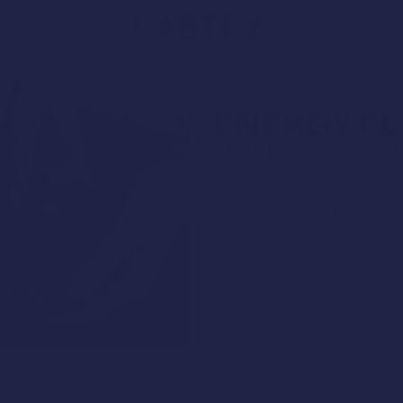
Wyszu
produ
HOME
LABIFY ENERGY - SUPLEM
ENERGY F
ADAPTOGENY + NOO
60 KAPSUŁEK | 30 DNI
Wspiera funkcje poznawcze
koncentracje i wydolność
soplówka jeżowata (Lion's M
rożeniec górski, zen-szeń, m
dwuklapowy
Wspiera energię i czujnoś
nagłego spadku mocy
guarana (88 mg kofeiny), L-
kofeina bezwodna