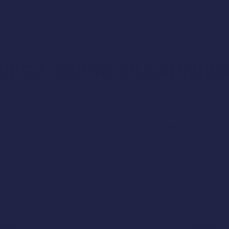
IESZ DZIĘKI SKŁADNI
ergii
Lepsze funkcje poznaw
oje naturalne zasoby
Poprawi Twoją koncentrację 
ne bez skutków ubocznych.