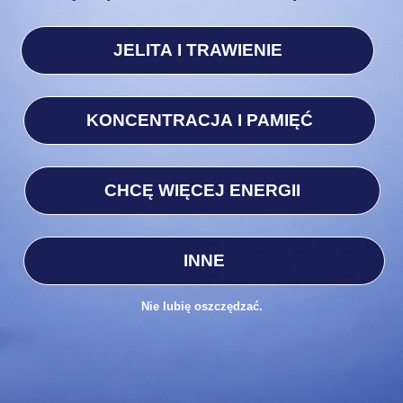
JELITA I TRAWIENIE
KONCENTRACJA I PAMIĘĆ
CHCĘ WIĘCEJ ENERGII
[TRANSPARENTNOŚĆ I JAKOŚĆ]
PRZEBADAN
INNE
POTWIERDZ
BEZ KOMP
Nie lubię oszczędzać.
Nasze suplementy przechod
laboratoryjne. Jakość jest 
zaufanie jest bezcenne.