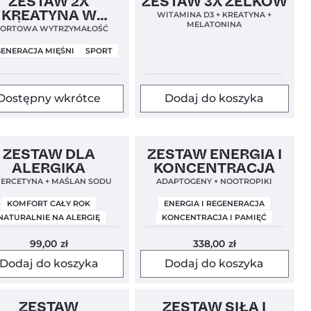
ZESTAW 2X
ZESTAW 3X ŻELKÓW
KREATYNA W
WITAMINA D3 + KREATYNA +
MELATONINA
ŻELKACH
PORTOWA WYTRZYMAŁOŚĆ
ENERACJA MIĘŚNI
SPORT
Dostępny wkrótce
Dodaj do koszyka
n Label
Nowość
5,0
Clean Label
ZESTAW DLA
ZESTAW ENERGIA I
ALERGIKA
KONCENTRACJA
ERCETYNA + MAŚLAN SODU
ADAPTOGENY + NOOTROPIKI
KOMFORT CAŁY ROK
ENERGIA I REGENERACJA
NATURALNIE NA ALERGIĘ
KONCENTRACJA I PAMIĘĆ
99,00
zł
338,00
zł
Dodaj do koszyka
Dodaj do koszyka
n Label
5,0
Clean Label
5,0
ZESTAW
ZESTAW SIŁA I