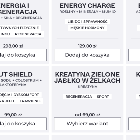
el
5,0
Clean Label
Nowa Formuła
4,7
Clea
ENERGIA I
ENERGY CHARGE
GENERACJA
ROŚLINY + MINERAŁY + MUMIO
A
 + SIŁA + REGENERACJA
LIBIDO I SPRAWNOŚĆ
KTYWNYCH FIZYCZNIE
MĘSKIE HORMONY
NINGU
REGENERACJA
298,00
zł
129,00
zł
aj do koszyka
Dodaj do koszyka
!
Clean Label
4,9
Nowość
4,5
Clea
UT SHIELD
KREATYNA ZIELONE
muła
JABŁKO W ŻELKACH
 SODU + COLOSTRUM +
LAKTOFERYNA
KREATYNA
DĘCIA I DYSKOMFORT
REGENERACJA
SPORT
A JELIT
TRAWIENIE
99,00
zł
od
69,00
zł
aj do koszyka
Wybierz wariant