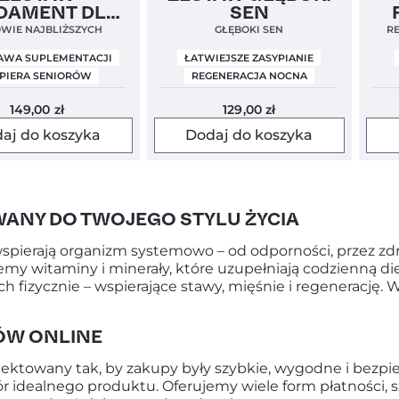
el
DAMENT DLA
SEN
RODZICA
WIE NAJBLIŻSZYCH
GŁĘBOKI SEN
R
AWA SUPLEMENTACJI
ŁATWIEJSZE ZASYPIANIE
PIERA SENIORÓW
REGENERACJA NOCNA
149,00
zł
129,00
zł
aj do koszyka
Dodaj do koszyka
NY DO TWOJEGO STYLU ŻYCIA
e wspierają organizm systemowo – od odporności, przez 
y witaminy i minerały, które uzupełniają codzienną die
ch fizycznie – wspierające stawy, mięśnie i regenerację.
ÓW ONLINE
ktowany tak, by zakupy były szybkie, wygodne i bezpiecz
ór idealnego produktu. Oferujemy wiele form płatności,