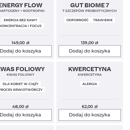
n Label
Mundial 2026
4,9
Clean Label
4,9
ENERGY FLOW
GUT BIOME 7
DAPTOGENY + NOOTROPIKI
7 SZCZEPÓW PROBIOTYCZNYCH
ENERGIA BEZ KAWY
ODPORNOŚĆ
TRAWIENIE
KONCENTRACJA I FOCUS
149,00
zł
139,00
zł
Dodaj do koszyka
Dodaj do koszyka
n Label
Clean Label
KWAS FOLIOWY
KWERCETYNA
KWAS FOLIOWY
KWERCETYNA
DLA KOBIET W CIĄŻY
ALERGIA
PROCES KRWIOTWÓRCZY
48,00
zł
62,00
zł
Dodaj do koszyka
Dodaj do koszyka