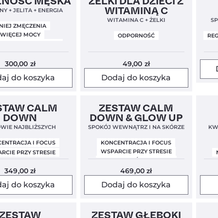
LNOŚĆ MĘSKA
ŻELKI DLA DZIECI Z
WITAMINĄ C
Y + JELITA + ENERGIA
WITAMINA C + ŻELKI
S
JELITA I TRAWIENIE
NIEJ ZMĘCZENIA
WIĘCEJ MOCY
ODPORNOŚĆ
REG
CIE TESTOSTERONU
300,00
zł
49,00
zł
KONCENTRACJA I PAMIĘĆ
aj do koszyka
Dodaj do koszyka
CHCĘ WIĘCEJ ENERGII
Clea
STAW CALM
ZESTAW CALM
DOWN
DOWN & GLOW UP
WIE NAJBLIŻSZYCH
SPOKÓJ WEWNĄTRZ I NA SKÓRZE
KW
INNE
ENTRACJA I FOCUS
KONCENTRACJA I FOCUS
WSPARCIE PRZY STRESIE
RCIE PRZY STRESIE
ZDROWA SKÓRA I WŁOSY
Nie lubię oszczędzać.
349,00
zł
469,00
zł
aj do koszyka
Dodaj do koszyka
z + Aktywna B6
Mundial 2026
Nowość
Clea
ZESTAW
ZESTAW GŁĘBOKI