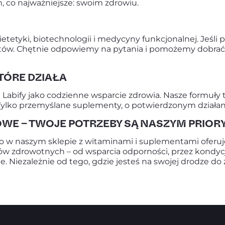
, co najważniejsze: swoim zdrowiu.
etetyki, biotechnologii i medycyny funkcjonalnej. Jeśli
alistów. Chętnie odpowiemy na pytania i pomożemy dobr
TÓRE DZIAŁA
 Labify jako codzienne wsparcie zdrowia. Nasze formuły
ko przemyślane suplementy, o potwierdzonym działaniu 
OWE – TWOJE POTRZEBY SĄ NASZYM PRIO
ego w naszym sklepie z witaminami i suplementami ofe
 zdrowotnych – od wsparcia odporności, przez kondycj
iezależnie od tego, gdzie jesteś na swojej drodze do z