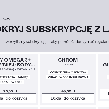
YPCJA
KRYJ SUBSKRYPCJĘ Z L
o stworzyliśmy subskrypcję – aby pomóc Ci dotrzymać regularno
el
5,0
Clean Label
5,0
Y OMEGA 3+
CHROM
WNIEJ: BODY
GU
CHROM
SHIELD)
(EPA+DHA) + WITAMINA E
GOSPODARKA CUKROWA
ENTRACJA I PAMIĘĆ
WRAŻLIWOŚĆ INSULINOWA
KÓRA
WZROK
76,00
zł
49,00
zł
aj do koszyka
Dodaj do koszyka