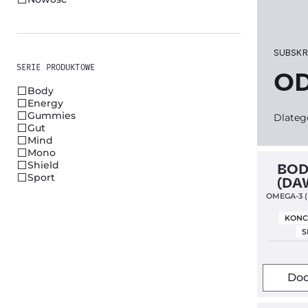
SUBSKR
SERIE PRODUKTOWE
OD
Body
Energy
Gummies
Dlateg
Gut
Mind
Mono
Clean Lab
Shield
BOD
Sport
(DA
OMEGA-3 
KONC
S
Dod