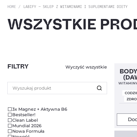
HOME
LABIFY – SKLEP Z WITAMINAMI I SUPLEMENTAMI DIETY
WSZYSTKIE PRO
FILTRY
Wyczyść wszystkie
Clean Lab
BODY
(DA
WITAMINY 
Szukaj
CODZI
ZDRO
3x Magnez + Aktywna B6
Bestseller!
Dod
Clean Label
Mundial 2026
Nowa Formuła
Nowość