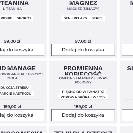
el
Nowość
4,5
Clean Label
5,0
Clea
-TEANINA
MAGNEZ
L-TEANINA
MAGNEZ (SIMAG™)
PIENIE
SPOKÓJ
SEN I RELAKS
STRES
59,00
zł
57,00
zł
aj do koszyka
Dodaj do koszyka
ODBIERZ
el
Nowa Formuła
4,8
Clean Label
4,8
ND MANAGE
PROMIENNA
S
SPECJALNĄ
KOBIECOŚĆ
SHWAGANDHA + GRZYBY +
ZIOŁA
OMEGA 3 + MAGNEZ + KWAS
FOLIOWY
EDUKCJA STRESU
PIĘKNO OD WEWNĄTRZ
OFERTĘ
ARCIE NASTROJU
ZDROWA SKÓRA I WŁOSY
159,00
zł
189,00
zł
aj do koszyka
Dodaj do koszyka
Aby odebrać powiedz
jaki problem chcesz rozwiązać:
el
4,8
Clean Label
5,0
Bests