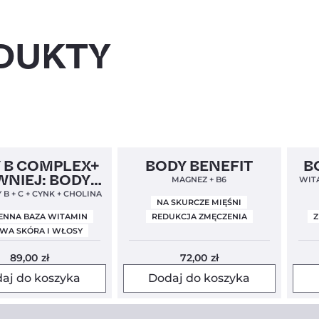
DUKTY
el
Nowa Formuła
4,9
Clean Label
Nowa Formuła
4,9
Clea
 B COMPLEX+
BODY BENEFIT
B
WNIEJ: BODY
MAGNEZ + B6
WITA
BALANCE)
B + C + CYNK + CHOLINA
NA SKURCZE MIĘŚNI
ENNA BAZA WITAMIN
REDUKCJA ZMĘCZENIA
Z
WA SKÓRA I WŁOSY
89,00
zł
72,00
zł
aj do koszyka
Dodaj do koszyka