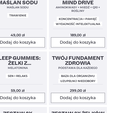
n Label
5,0
Clean Label
4,8
MAŚLAN SODU
MIND DRIVE
MAŚLAN SODU
AMINOKWASY + MIEDŹ + Q10 +
ROŚLINY
TRAWIENIE
KONCENTRACJA I PAMIĘĆ
WYDAJNOŚĆ INTELEKTUALNA
49,00
zł
189,00
zł
Dodaj do koszyka
Dodaj do koszyka
5,0
Bestseller!
Clean Label
5,0
LEEP GUMMIES:
TWÓJ FUNDAMENT
ŻELKI Z
ZDROWIA
MELATONINĄ
MELATONINA
PODSTAWA DLA KAŻDEGO
SEN I RELAKS
BAZA DLA ORGANIZMU
UZUPEŁNIJ NIEDOBORY
59,00
zł
299,00
zł
Dodaj do koszyka
Dodaj do koszyka
eller!
4,5
4,8