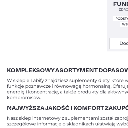
Clean Lab
FUN
ZDRO
PODST
WS
Dod
KOMPLEKSOWY ASORTYMENT DOPASOWA
W sklepie Labify znajdziesz suplementy diety, któr
funkcje poznawcze i równowagę hormonalną. Oferujem
energię i koncentrację, a także produkty dla aktywny
kompromisów.
NAJWYŻSZA JAKOŚĆ I KOMFORT ZAKUP
Nasz sklep internetowy z suplementami został zaproje
szczegółowe informacje o składnikach ułatwiają wyb