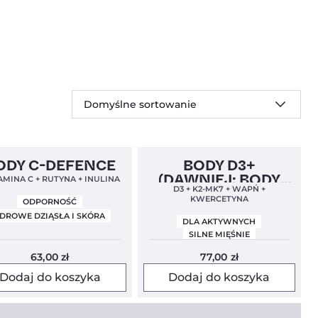
Domyślne sortowanie
n Label
5,0
Clean Label
Nowa Formuła
4,9
ODY C-DEFENCE
BODY D3+
(DAWNIEJ: BODY
MINA C + RUTYNA + INULINA
D3 + K2-MK7 + WAPŃ +
BUILD)
KWERCETYNA
ODPORNOŚĆ
DROWE DZIĄSŁA I SKÓRA
DLA AKTYWNYCH
SILNE MIĘŚNIE
ZDROWE KOŚCI I ZĘBY
63,00
zł
77,00
zł
Dodaj do koszyka
Dodaj do koszyka