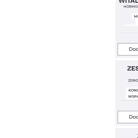
WITA
HORMON
M
WSPAR
Dod
ZE
ZDRO
KONC
WSPA
Dod
3x Magne