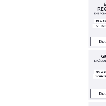
Clean Lab
RE
ENERGIA
DLA A
PO TRE
Dod
Bestseller
G
Nowa For
MAŚLAN
NA WZ
OCHRON
Dod