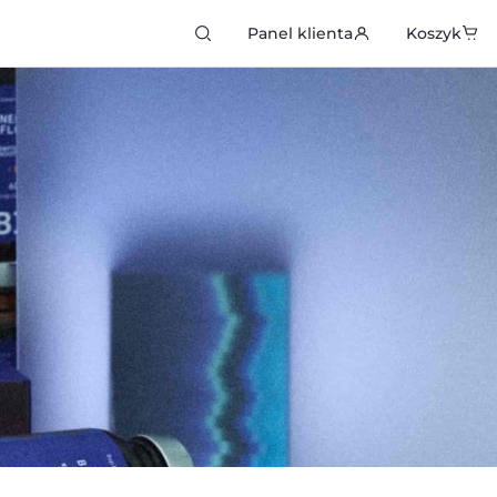
kiwarka
Panel klienta
Koszyk
któw