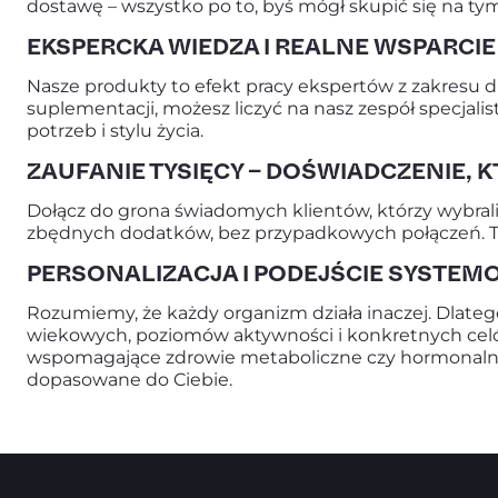
dostawę – wszystko po to, byś mógł skupić się na tym
EKSPERCKA WIEDZA I REALNE WSPARCIE
Nasze produkty to efekt pracy ekspertów z zakresu di
suplementacji, możesz liczyć na nasz zespół specj
potrzeb i stylu życia.
ZAUFANIE TYSIĘCY – DOŚWIADCZENIE, K
Dołącz do grona świadomych klientów, którzy wybrali
zbędnych dodatków, bez przypadkowych połączeń. Tyl
PERSONALIZACJA I PODEJŚCIE SYSTEM
Rozumiemy, że każdy organizm działa inaczej. Dlat
wiekowych, poziomów aktywności i konkretnych celów
wspomagające zdrowie metaboliczne czy hormonalne. N
dopasowane do Ciebie.