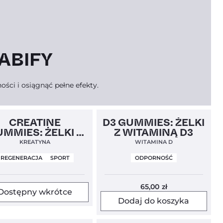
ABIFY
ści i osiągnąć pełne efekty.
4,7
5,0
CREATINE
D3 GUMMIES: ŻELKI
MMIES: ŻELKI Z
Z WITAMINĄ D3
KREATYNĄ
KREATYNA
WITAMINA D
REGENERACJA
SPORT
ODPORNOŚĆ
65,00
zł
Dostępny wkrótce
Dodaj do koszyka