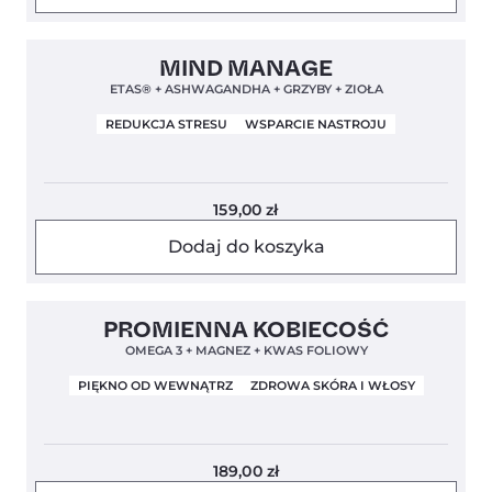
Clean Label
Nowa Formuła
4,8
MIND MANAGE
ETAS® + ASHWAGANDHA + GRZYBY + ZIOŁA
REDUKCJA STRESU
WSPARCIE NASTROJU
159,00
zł
Dodaj do koszyka
Clean Label
4,8
PROMIENNA KOBIECOŚĆ
OMEGA 3 + MAGNEZ + KWAS FOLIOWY
PIĘKNO OD WEWNĄTRZ
ZDROWA SKÓRA I WŁOSY
189,00
zł