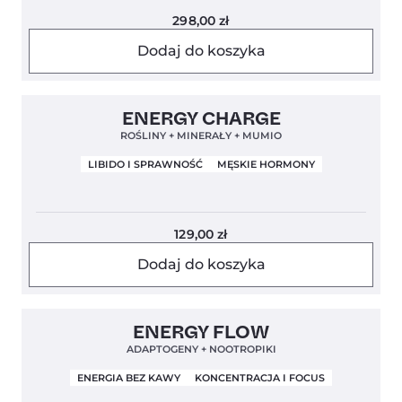
298,00
zł
Dodaj do koszyka
Clean Label
Nowa Formuła
4,7
ENERGY CHARGE
ROŚLINY + MINERAŁY + MUMIO
LIBIDO I SPRAWNOŚĆ
MĘSKIE HORMONY
129,00
zł
Dodaj do koszyka
Clean Label
Mundial 2026
4,9
ENERGY FLOW
ADAPTOGENY + NOOTROPIKI
ENERGIA BEZ KAWY
KONCENTRACJA I FOCUS