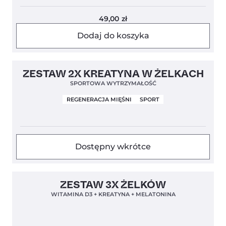
49,00
zł
Dodaj do koszyka
Bestseller!
4,5
ZESTAW 2X KREATYNA W ŻELKACH
SPORTOWA WYTRZYMAŁOŚĆ
REGENERACJA MIĘŚNI
SPORT
Dostępny wkrótce
4,8
ZESTAW 3X ŻELKÓW
WITAMINA D3 + KREATYNA + MELATONINA