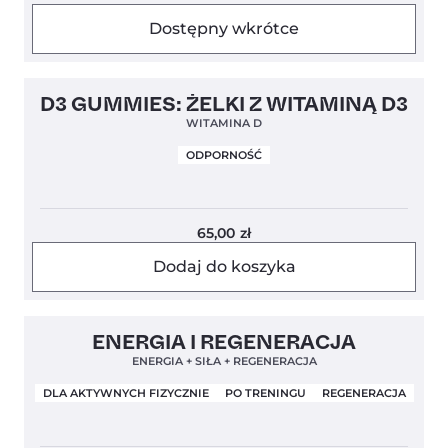
Dostępny wkrótce
5,0
D3 GUMMIES: ŻELKI Z WITAMINĄ D3
WITAMINA D
ODPORNOŚĆ
65,00
zł
Dodaj do koszyka
Clean Label
5,0
ENERGIA I REGENERACJA
ENERGIA + SIŁA + REGENERACJA
DLA AKTYWNYCH FIZYCZNIE
PO TRENINGU
REGENERACJA