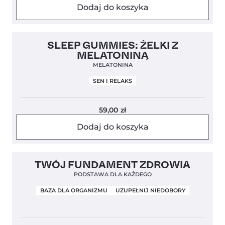
Dodaj do koszyka
5,0
SLEEP GUMMIES: ŻELKI Z
MELATONINĄ
MELATONINA
SEN I RELAKS
59,00
zł
Dodaj do koszyka
Bestseller!
Clean Label
5,0
TWÓJ FUNDAMENT ZDROWIA
PODSTAWA DLA KAŻDEGO
BAZA DLA ORGANIZMU
UZUPEŁNIJ NIEDOBORY