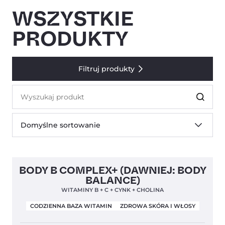
WSZYSTKIE
PRODUKTY
Filtruj produkty
Szukaj
produktów
Domyślne sortowanie
Clean Label
Nowa Formuła
4,9
BODY B COMPLEX+ (DAWNIEJ: BODY
BALANCE)
WITAMINY B + C + CYNK + CHOLINA
CODZIENNA BAZA WITAMIN
ZDROWA SKÓRA I WŁOSY