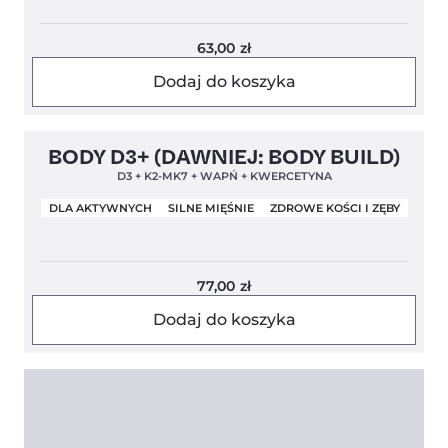
63,00
zł
Dodaj do koszyka
Clean Label
Nowa Formuła
4,9
BODY D3+ (DAWNIEJ: BODY BUILD)
D3 + K2-MK7 + WAPŃ + KWERCETYNA
DLA AKTYWNYCH
SILNE MIĘŚNIE
ZDROWE KOŚCI I ZĘBY
77,00
zł
Dodaj do koszyka