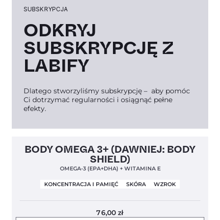
SUBSKRYPCJA
ODKRYJ
SUBSKRYPCJĘ Z
LABIFY
Dlatego stworzyliśmy subskrypcję – aby pomóc
Ci dotrzymać regularności i osiągnąć pełne
efekty.
Clean Label
5,0
BODY OMEGA 3+ (DAWNIEJ: BODY
SHIELD)
OMEGA-3 (EPA+DHA) + WITAMINA E
KONCENTRACJA I PAMIĘĆ
SKÓRA
WZROK
76,00
zł