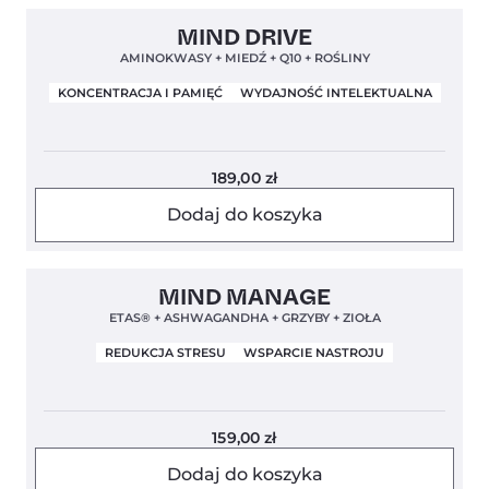
Clean Label
4,8
MIND DRIVE
AMINOKWASY + MIEDŹ + Q10 + ROŚLINY
KONCENTRACJA I PAMIĘĆ
WYDAJNOŚĆ INTELEKTUALNA
189,00
zł
Dodaj do koszyka
Clean Label
Nowa Formuła
4,8
MIND MANAGE
ETAS® + ASHWAGANDHA + GRZYBY + ZIOŁA
REDUKCJA STRESU
WSPARCIE NASTROJU
159,00
zł
Dodaj do koszyka