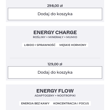
298,00
zł
Dodaj do koszyka
Clean Label
Nowa Formuła
4,7
ENERGY CHARGE
ROŚLINY + MINERAŁY + MUMIO
LIBIDO I SPRAWNOŚĆ
MĘSKIE HORMONY
129,00
zł
Dodaj do koszyka
Clean Label
Mundial 2026
4,9
ENERGY FLOW
ADAPTOGENY + NOOTROPIKI
ENERGIA BEZ KAWY
KONCENTRACJA I FOCUS