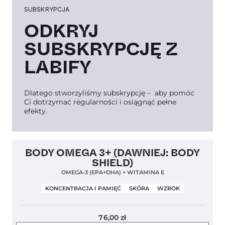
SUBSKRYPCJA
ODKRYJ
SUBSKRYPCJĘ Z
LABIFY
Dlatego stworzyliśmy subskrypcję – aby pomóc
Ci dotrzymać regularności i osiągnąć pełne
efekty.
Clean Label
5,0
BODY OMEGA 3+ (DAWNIEJ: BODY
SHIELD)
OMEGA-3 (EPA+DHA) + WITAMINA E
KONCENTRACJA I PAMIĘĆ
SKÓRA
WZROK
76,00
zł