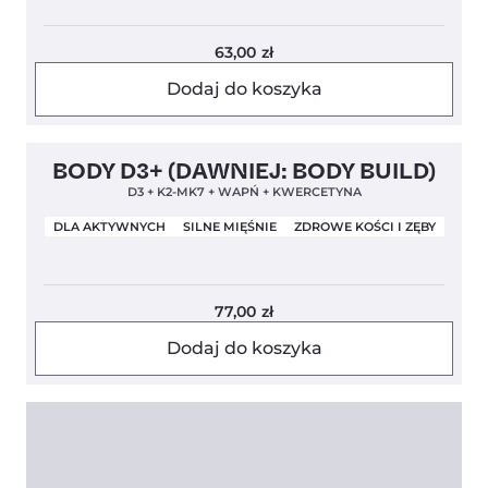
63,00
zł
Dodaj do koszyka
Clean Label
Nowa Formuła
4,9
BODY D3+ (DAWNIEJ: BODY BUILD)
D3 + K2-MK7 + WAPŃ + KWERCETYNA
DLA AKTYWNYCH
SILNE MIĘŚNIE
ZDROWE KOŚCI I ZĘBY
77,00
zł
Dodaj do koszyka