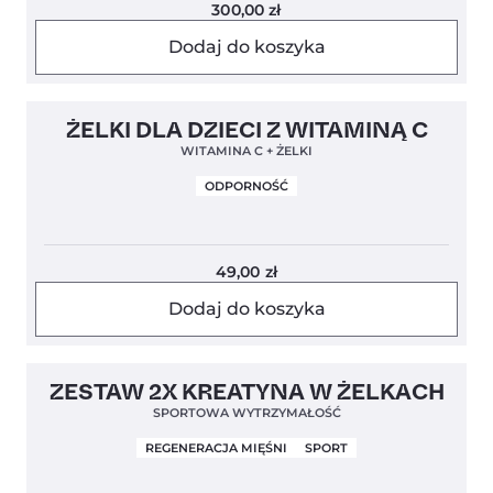
300,00
zł
Dodaj do koszyka
Clean Label
5,0
ŻELKI DLA DZIECI Z WITAMINĄ C
WITAMINA C + ŻELKI
ODPORNOŚĆ
49,00
zł
Dodaj do koszyka
Bestseller!
4,5
ZESTAW 2X KREATYNA W ŻELKACH
SPORTOWA WYTRZYMAŁOŚĆ
REGENERACJA MIĘŚNI
SPORT