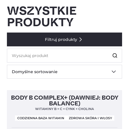
WSZYSTKIE
PRODUKTY
Filtruj produkty
Szukaj
produktów
Domyślne sortowanie
Clean Label
Nowa Formuła
4,9
BODY B COMPLEX+ (DAWNIEJ: BODY
BALANCE)
WITAMINY B + C + CYNK + CHOLINA
CODZIENNA BAZA WITAMIN
ZDROWA SKÓRA I WŁOSY