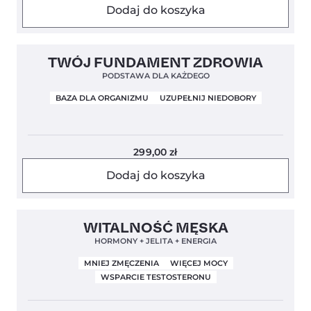
Dodaj do koszyka
Bestseller!
Clean Label
5,0
TWÓJ FUNDAMENT ZDROWIA
PODSTAWA DLA KAŻDEGO
BAZA DLA ORGANIZMU
UZUPEŁNIJ NIEDOBORY
299,00
zł
Dodaj do koszyka
Clean Label
4,8
WITALNOŚĆ MĘSKA
HORMONY + JELITA + ENERGIA
MNIEJ ZMĘCZENIA
WIĘCEJ MOCY
WSPARCIE TESTOSTERONU