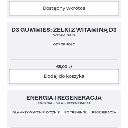
Dostępny wkrótce
5,0
D3 GUMMIES: ŻELKI Z WITAMINĄ D3
WITAMINA D
ODPORNOŚĆ
65,00
zł
Dodaj do koszyka
Clean Label
5,0
ENERGIA I REGENERACJA
ENERGIA + SIŁA + REGENERACJA
DLA AKTYWNYCH FIZYCZNIE
PO TRENINGU
REGENERACJA