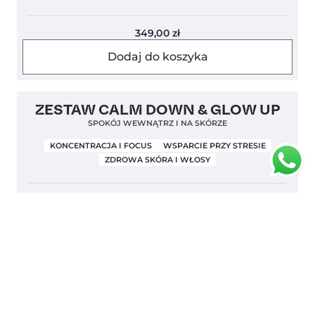
349,00
zł
Dodaj do koszyka
ZESTAW CALM DOWN & GLOW UP
SPOKÓJ WEWNĄTRZ I NA SKÓRZE
KONCENTRACJA I FOCUS
WSPARCIE PRZY STRESIE
ZDROWA SKÓRA I WŁOSY
469,00
zł
Dodaj do koszyka
Clean Label
Nowość
5,0
ZESTAW DLA ALERGIKA
KWERCETYNA + MAŚLAN SODU
KOMFORT CAŁY ROK
NATURALNIE NA ALERGIĘ