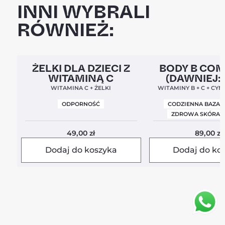
INNI WYBRALI
RÓWNIEŻ:
Clean Label
5,0
Clean Label
Nowa For
ŻELKI DLA DZIECI Z
BODY B CO
WITAMINĄ C
(DAWNIEJ:
BALANC
WITAMINA C + ŻELKI
WITAMINY B + C + CYN
ODPORNOŚĆ
CODZIENNA BAZA 
ZDROWA SKÓRA I
49,00
zł
89,00
zł
Dodaj do koszyka
Dodaj do ko