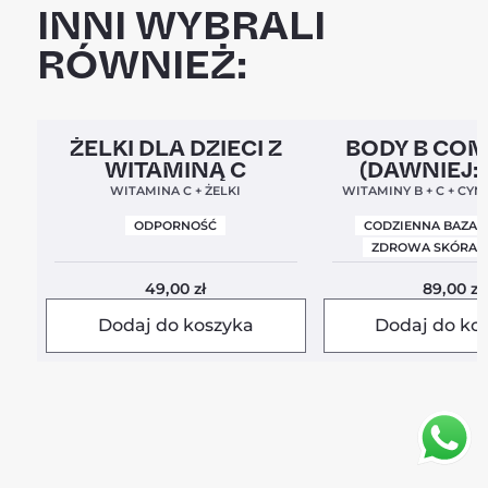
INNI WYBRALI
RÓWNIEŻ:
Clean Label
5,0
Clean Label
Nowa For
ŻELKI DLA DZIECI Z
BODY B CO
WITAMINĄ C
(DAWNIEJ:
BALANC
WITAMINA C + ŻELKI
WITAMINY B + C + CYN
ODPORNOŚĆ
CODZIENNA BAZA 
ZDROWA SKÓRA I
49,00
zł
89,00
zł
Dodaj do koszyka
Dodaj do ko