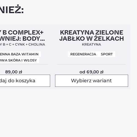
IEŻ:
l
Nowa Formuła
4,9
Nowość
4,5
 B COMPLEX+
KREATYNA ZIELONE
WNIEJ: BODY
JABŁKO W ŻELKACH
BALANCE)
 B + C + CYNK + CHOLINA
KREATYNA
IENNA BAZA WITAMIN
REGENERACJA
SPORT
WA SKÓRA I WŁOSY
89,00
zł
od
69,00
zł
daj do koszyka
Wybierz wariant