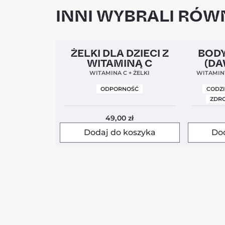
INNI WYBRALI RÓWN
Clean Label
5,0
Clean Labe
ŻELKI DLA DZIECI Z
BODY
WITAMINĄ C
(DA
WITAMINA C + ŻELKI
WITAMINY
ODPORNOŚĆ
CODZ
ZDRO
49,00
zł
Dodaj do koszyka
Do