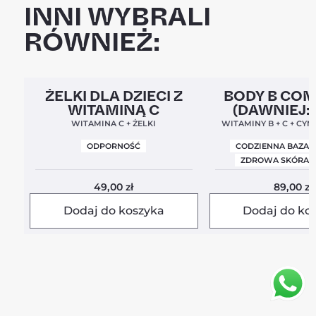
INNI WYBRALI
RÓWNIEŻ:
Clean Label
5,0
Clean Label
Nowa For
ŻELKI DLA DZIECI Z
BODY B CO
WITAMINĄ C
(DAWNIEJ:
BALANC
WITAMINA C + ŻELKI
WITAMINY B + C + CYN
ODPORNOŚĆ
CODZIENNA BAZA 
ZDROWA SKÓRA I
49,00
zł
89,00
zł
Dodaj do koszyka
Dodaj do ko