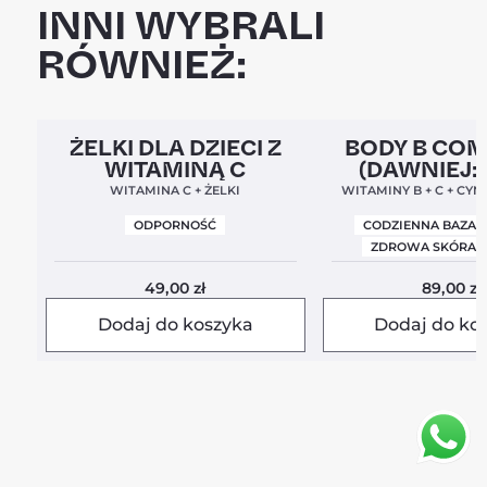
INNI WYBRALI
RÓWNIEŻ:
Clean Label
5,0
Clean Label
Nowa For
ŻELKI DLA DZIECI Z
BODY B CO
WITAMINĄ C
(DAWNIEJ:
BALANC
WITAMINA C + ŻELKI
WITAMINY B + C + CYN
ODPORNOŚĆ
CODZIENNA BAZA 
ZDROWA SKÓRA I
49,00
zł
89,00
zł
Dodaj do koszyka
Dodaj do ko