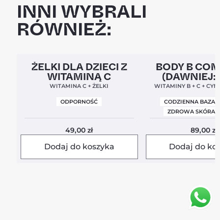
INNI WYBRALI
RÓWNIEŻ:
Clean Label
5,0
Clean Label
Nowa For
ŻELKI DLA DZIECI Z
BODY B CO
WITAMINĄ C
(DAWNIEJ:
BALANC
WITAMINA C + ŻELKI
WITAMINY B + C + CYN
ODPORNOŚĆ
CODZIENNA BAZA 
ZDROWA SKÓRA I
49,00
zł
89,00
zł
Dodaj do koszyka
Dodaj do ko