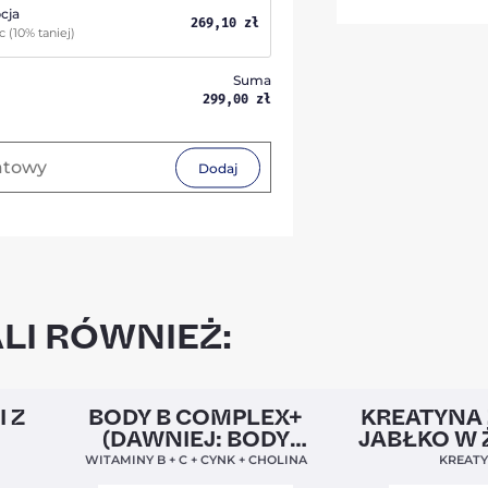
cja
269,10
zł
ąc
(10% taniej)
Suma
299,00
zł
Dodaj
LI RÓWNIEŻ:
5,0
Clean Label
Nowa Formuła
4,9
Nowość
I Z
BODY B COMPLEX+
KREATYNA 
(DAWNIEJ: BODY
JABŁKO W 
BALANCE)
WITAMINY B + C + CYNK + CHOLINA
KREAT