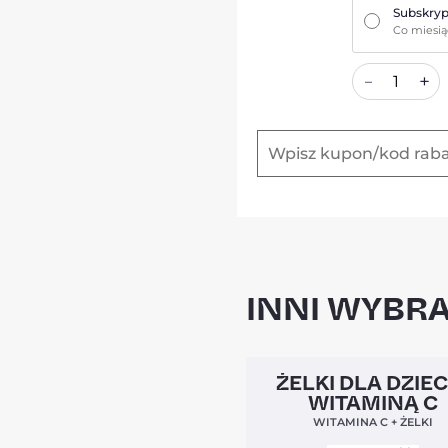
Subskryp
Co miesi
+
–
INNI WYBRA
Clean Label
ŻELKI DLA DZIEC
WITAMINĄ C
WITAMINA C + ŻELKI