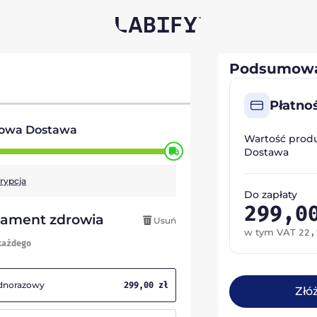
Podsumowa
Płatno
owa Dostawa
Wartość prod
Dostawa
krypcja
Do zapłaty
299,
dament zdrowia
Usuń
w tym VAT
22
każdego
ednorazowy
299,00
zł
Złó