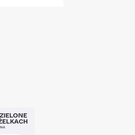
4,5
ZIELONE
ŻELKACH
YNA