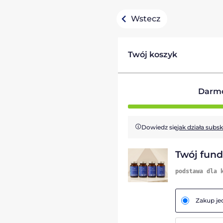
Wstecz
Twój koszyk
Darm
Dowiedz się
jak działa subs
Twój fun
podstawa dla 
Zakup j