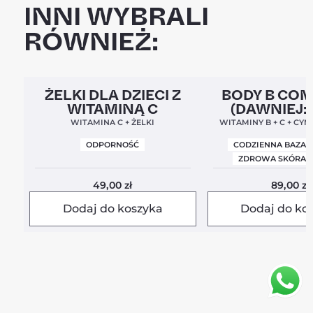
INNI WYBRALI
RÓWNIEŻ:
Clean Label
5,0
Clean Label
Nowa For
ŻELKI DLA DZIECI Z
BODY B CO
WITAMINĄ C
(DAWNIEJ:
BALANC
WITAMINA C + ŻELKI
WITAMINY B + C + CYN
ODPORNOŚĆ
CODZIENNA BAZA 
ZDROWA SKÓRA I
49,00
zł
89,00
zł
Dodaj do koszyka
Dodaj do ko