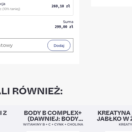
cja
269,10
zł
ąc
(10% taniej)
Suma
299,00
zł
Dodaj
LI RÓWNIEŻ:
5,0
Clean Label
Nowa Formuła
4,9
Nowość
I Z
BODY B COMPLEX+
KREATYNA 
(DAWNIEJ: BODY
JABŁKO W 
BALANCE)
WITAMINY B + C + CYNK + CHOLINA
KREAT