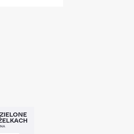
4,5
ZIELONE
ŻELKACH
YNA