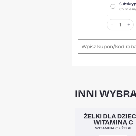
Subskryp
Co miesi
+
–
INNI WYBRA
Clean Label
ŻELKI DLA DZIEC
WITAMINĄ C
WITAMINA C + ŻELKI