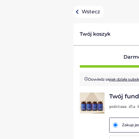
Wstecz
Twój koszyk
Darm
Dowiedz się
jak działa subs
Twój fun
podstawa dla 
Zakup j