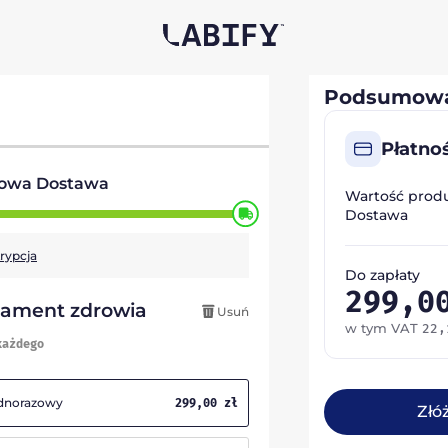
Podsumowa
Płatno
owa Dostawa
Wartość prod
Dostawa
krypcja
Do zapłaty
299,
dament zdrowia
Usuń
w tym VAT
22
każdego
ednorazowy
299,00
zł
Złó