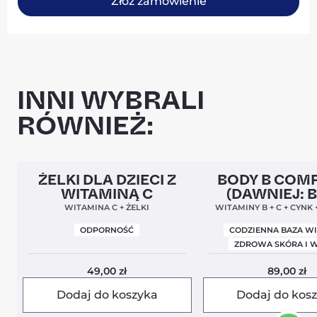
Złóż zamówienie
INNI WYBRALI
RÓWNIEŻ:
Clean Label
5,0
Clean Label
Nowa Form
ŻELKI DLA DZIECI Z
BODY B COM
WITAMINĄ C
(DAWNIEJ: 
BALANCE
WITAMINA C + ŻELKI
WITAMINY B + C + CYNK
ODPORNOŚĆ
CODZIENNA BAZA W
ZDROWA SKÓRA I 
49,00
zł
89,00
zł
Dodaj do koszyka
Dodaj do kos