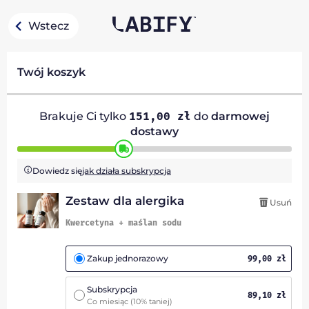
Wstecz
Twój koszyk
Brakuje Ci tylko
151,00
zł
do
darmowej
dostawy
Dowiedz się
jak działa subskrypcja
Zestaw dla alergika
Usuń
Kwercetyna + maślan sodu
Zakup jednorazowy
99,00
zł
Subskrypcja
89,10
zł
Co miesiąc
(10% taniej)