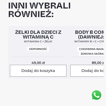
INNI WYBRALI
RÓWNIEŻ:
Clean Label
5,0
Clean Label
Nowa For
ŻELKI DLA DZIECI Z
BODY B CO
WITAMINĄ C
(DAWNIEJ:
BALANC
WITAMINA C + ŻELKI
WITAMINY B + C + CYN
ODPORNOŚĆ
CODZIENNA BAZA 
ZDROWA SKÓRA I
49,00
zł
89,00
zł
Dodaj do koszyka
Dodaj do ko