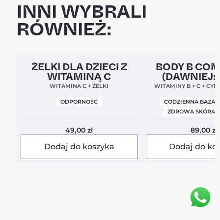
INNI WYBRALI
RÓWNIEŻ:
Clean Label
5,0
Clean Label
Nowa For
ŻELKI DLA DZIECI Z
BODY B CO
WITAMINĄ C
(DAWNIEJ:
BALANC
WITAMINA C + ŻELKI
WITAMINY B + C + CYN
ODPORNOŚĆ
CODZIENNA BAZA 
ZDROWA SKÓRA I
49,00
zł
89,00
zł
Dodaj do koszyka
Dodaj do ko