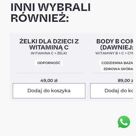
INNI WYBRALI
RÓWNIEŻ:
Clean Label
5,0
Clean Label
Nowa For
ŻELKI DLA DZIECI Z
BODY B CO
WITAMINĄ C
(DAWNIEJ:
BALANC
WITAMINA C + ŻELKI
WITAMINY B + C + CYN
ODPORNOŚĆ
CODZIENNA BAZA 
ZDROWA SKÓRA I
49,00
zł
89,00
zł
Dodaj do koszyka
Dodaj do ko