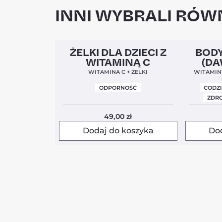
INNI WYBRALI RÓWN
Clean Label
5,0
Clean Labe
ŻELKI DLA DZIECI Z
BODY
WITAMINĄ C
(DA
WITAMINA C + ŻELKI
WITAMINY
ODPORNOŚĆ
CODZ
ZDRO
49,00
zł
Dodaj do koszyka
Do