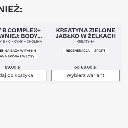
IEŻ:
l
Nowa Formuła
4,9
Nowość
4,5
 B COMPLEX+
KREATYNA ZIELONE
WNIEJ: BODY
JABŁKO W ŻELKACH
BALANCE)
 B + C + CYNK + CHOLINA
KREATYNA
IENNA BAZA WITAMIN
REGENERACJA
SPORT
WA SKÓRA I WŁOSY
89,00
zł
od
69,00
zł
daj do koszyka
Wybierz wariant