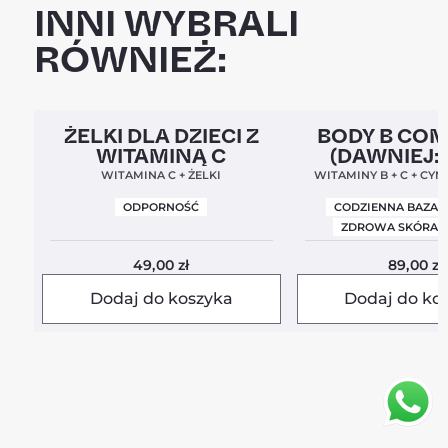
INNI WYBRALI
RÓWNIEŻ:
Clean Label
5,0
Clean Label
Nowa For
ŻELKI DLA DZIECI Z
BODY B CO
WITAMINĄ C
(DAWNIEJ:
BALANC
WITAMINA C + ŻELKI
WITAMINY B + C + CYN
ODPORNOŚĆ
CODZIENNA BAZA 
ZDROWA SKÓRA I
49,00
zł
89,00
zł
Dodaj do koszyka
Dodaj do ko