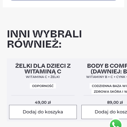
INNI WYBRALI
RÓWNIEŻ:
Clean Label
5,0
Clean Label
Nowa Form
ŻELKI DLA DZIECI Z
BODY B COM
WITAMINĄ C
(DAWNIEJ: 
BALANCE
WITAMINA C + ŻELKI
WITAMINY B + C + CYNK
ODPORNOŚĆ
CODZIENNA BAZA W
ZDROWA SKÓRA I 
49,00
zł
89,00
zł
Dodaj do koszyka
Dodaj do kos