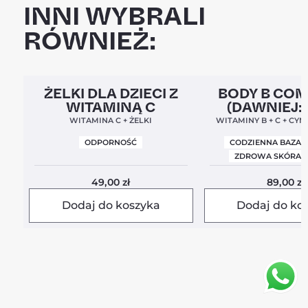
INNI WYBRALI
RÓWNIEŻ:
Clean Label
5,0
Clean Label
Nowa For
ŻELKI DLA DZIECI Z
BODY B CO
WITAMINĄ C
(DAWNIEJ:
BALANC
WITAMINA C + ŻELKI
WITAMINY B + C + CYN
ODPORNOŚĆ
CODZIENNA BAZA 
ZDROWA SKÓRA I
49,00
zł
89,00
zł
Dodaj do koszyka
Dodaj do ko