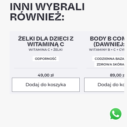
INNI WYBRALI
RÓWNIEŻ:
Clean Label
5,0
Clean Label
Nowa For
ŻELKI DLA DZIECI Z
BODY B CO
WITAMINĄ C
(DAWNIEJ:
BALANC
WITAMINA C + ŻELKI
WITAMINY B + C + CYN
ODPORNOŚĆ
CODZIENNA BAZA 
ZDROWA SKÓRA I
49,00
zł
89,00
zł
Dodaj do koszyka
Dodaj do ko