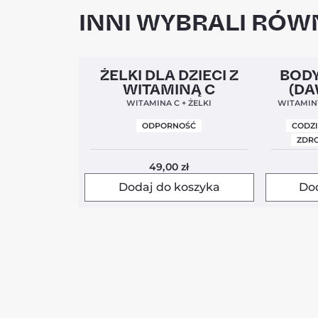
INNI WYBRALI RÓWN
Clean Label
5,0
Clean Labe
ŻELKI DLA DZIECI Z
BODY
WITAMINĄ C
(DA
WITAMINA C + ŻELKI
WITAMINY
ODPORNOŚĆ
CODZ
ZDRO
49,00
zł
Dodaj do koszyka
Do