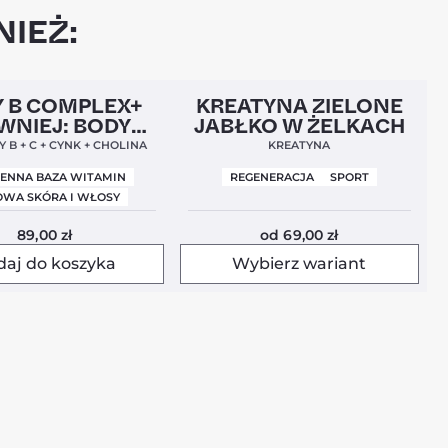
IEŻ:
l
Nowa Formuła
4,9
Nowość
4,5
 B COMPLEX+
KREATYNA ZIELONE
WNIEJ: BODY
JABŁKO W ŻELKACH
BALANCE)
 B + C + CYNK + CHOLINA
KREATYNA
IENNA BAZA WITAMIN
REGENERACJA
SPORT
WA SKÓRA I WŁOSY
89,00
zł
od
69,00
zł
daj do koszyka
Wybierz wariant