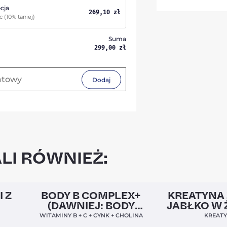
cja
269,10
zł
ąc
(10% taniej)
Suma
299,00
zł
Dodaj
LI RÓWNIEŻ:
5,0
Clean Label
Nowa Formuła
4,9
Nowość
I Z
BODY B COMPLEX+
KREATYNA 
(DAWNIEJ: BODY
JABŁKO W 
BALANCE)
WITAMINY B + C + CYNK + CHOLINA
KREAT