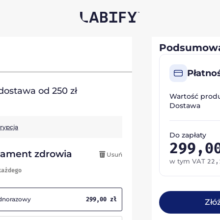
Podsumowa
Płatno
ostawa od 250 zł
Wartość prod
Dostawa
krypcja
Do zapłaty
299,
dament zdrowia
Usuń
w tym VAT
22
każdego
ednorazowy
299,00
zł
Złó