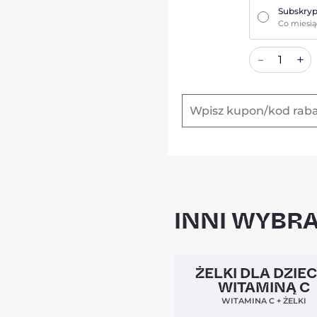
Subskryp
Co miesi
+
–
INNI WYBRA
Clean Label
ŻELKI DLA DZIEC
WITAMINĄ C
WITAMINA C + ŻELKI