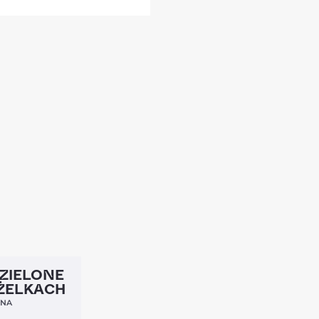
4,5
ZIELONE
ŻELKACH
YNA