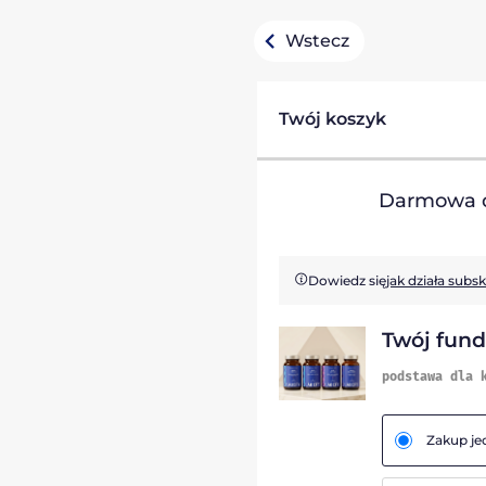
Wstecz
Twój koszyk
Darmowa d
Dowiedz się
jak działa subs
Twój fun
podstawa dla 
Zakup j