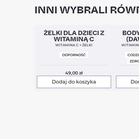
INNI WYBRALI RÓWN
Clean Label
5,0
Clean Labe
ŻELKI DLA DZIECI Z
BODY
WITAMINĄ C
(DA
WITAMINA C + ŻELKI
WITAMINY
ODPORNOŚĆ
CODZ
ZDRO
49,00
zł
Dodaj do koszyka
Do