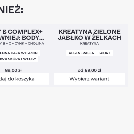
IEŻ:
l
Nowa Formuła
4,9
Nowość
4,5
 B COMPLEX+
KREATYNA ZIELONE
WNIEJ: BODY
JABŁKO W ŻELKACH
BALANCE)
 B + C + CYNK + CHOLINA
KREATYNA
IENNA BAZA WITAMIN
REGENERACJA
SPORT
WA SKÓRA I WŁOSY
89,00
zł
od
69,00
zł
daj do koszyka
Wybierz wariant