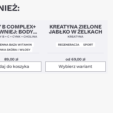
IEŻ:
l
Nowa Formuła
4,9
Nowość
4,5
 B COMPLEX+
KREATYNA ZIELONE
WNIEJ: BODY
JABŁKO W ŻELKACH
BALANCE)
 B + C + CYNK + CHOLINA
KREATYNA
IENNA BAZA WITAMIN
REGENERACJA
SPORT
WA SKÓRA I WŁOSY
89,00
zł
od
69,00
zł
daj do koszyka
Wybierz wariant