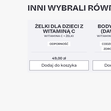
INNI WYBRALI RÓWN
Clean Label
5,0
Clean Labe
ŻELKI DLA DZIECI Z
BODY
WITAMINĄ C
(DA
WITAMINA C + ŻELKI
WITAMINY
ODPORNOŚĆ
CODZ
ZDRO
49,00
zł
Dodaj do koszyka
Do