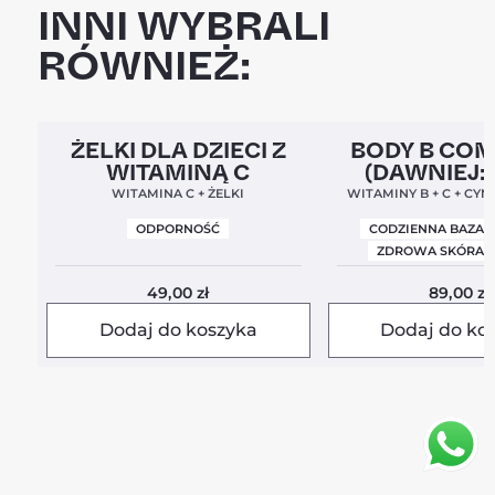
INNI WYBRALI
RÓWNIEŻ:
Clean Label
5,0
Clean Label
Nowa For
ŻELKI DLA DZIECI Z
BODY B CO
WITAMINĄ C
(DAWNIEJ:
BALANC
WITAMINA C + ŻELKI
WITAMINY B + C + CYN
ODPORNOŚĆ
CODZIENNA BAZA 
ZDROWA SKÓRA I
49,00
zł
89,00
zł
Dodaj do koszyka
Dodaj do ko