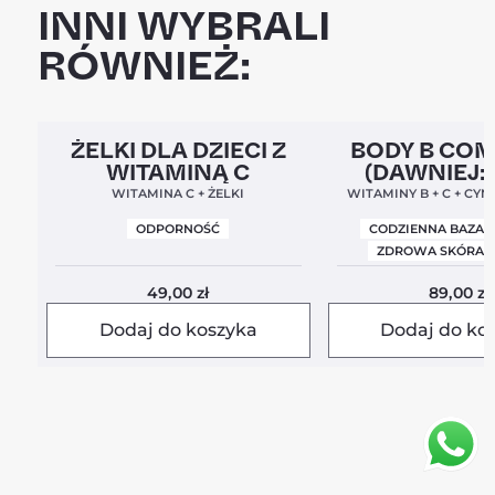
INNI WYBRALI
RÓWNIEŻ:
Clean Label
5,0
Clean Label
Nowa For
ŻELKI DLA DZIECI Z
BODY B CO
WITAMINĄ C
(DAWNIEJ:
BALANC
WITAMINA C + ŻELKI
WITAMINY B + C + CYN
ODPORNOŚĆ
CODZIENNA BAZA 
ZDROWA SKÓRA I
49,00
zł
89,00
zł
Dodaj do koszyka
Dodaj do ko