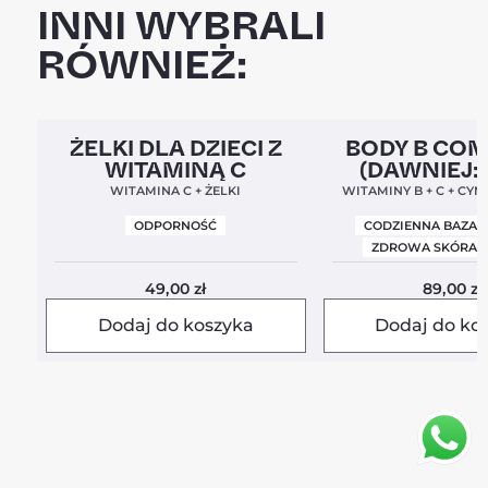
INNI WYBRALI
RÓWNIEŻ:
Clean Label
5,0
Clean Label
Nowa For
ŻELKI DLA DZIECI Z
BODY B CO
WITAMINĄ C
(DAWNIEJ:
BALANC
WITAMINA C + ŻELKI
WITAMINY B + C + CYN
ODPORNOŚĆ
CODZIENNA BAZA 
ZDROWA SKÓRA I
49,00
zł
89,00
zł
Dodaj do koszyka
Dodaj do ko