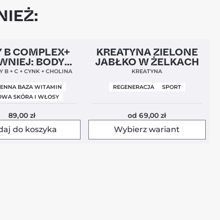
IEŻ:
l
Nowa Formuła
4,9
Nowość
4,5
 B COMPLEX+
KREATYNA ZIELONE
WNIEJ: BODY
JABŁKO W ŻELKACH
BALANCE)
 B + C + CYNK + CHOLINA
KREATYNA
IENNA BAZA WITAMIN
REGENERACJA
SPORT
WA SKÓRA I WŁOSY
89,00
zł
od
69,00
zł
daj do koszyka
Wybierz wariant