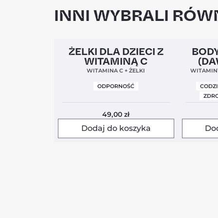
INNI WYBRALI RÓWN
Clean Label
5,0
Clean Labe
ŻELKI DLA DZIECI Z
BODY
WITAMINĄ C
(DA
WITAMINA C + ŻELKI
WITAMINY
ODPORNOŚĆ
CODZ
ZDRO
49,00
zł
Dodaj do koszyka
Do