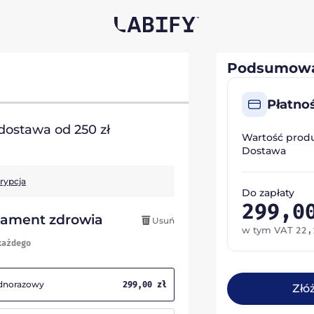
Podsumowa
Płatno
ostawa od 250 zł
Wartość prod
Dostawa
krypcja
Do zapłaty
299,
dament zdrowia
Usuń
w tym VAT
22
każdego
ednorazowy
299,00
zł
Złó