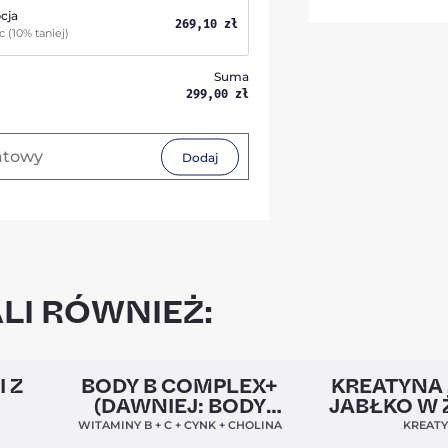
cja
269,10
zł
ąc
(10% taniej)
Suma
299,00
zł
Dodaj
LI RÓWNIEŻ:
5,0
Clean Label
Nowa Formuła
4,9
Nowość
I Z
BODY B COMPLEX+
KREATYNA 
(DAWNIEJ: BODY
JABŁKO W 
BALANCE)
WITAMINY B + C + CYNK + CHOLINA
KREAT