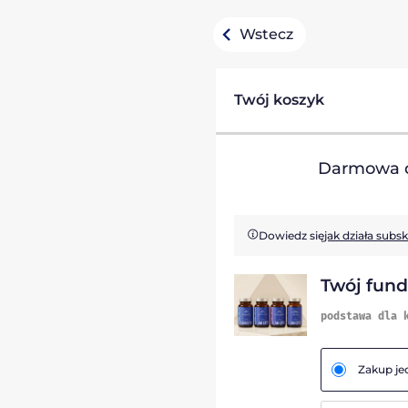
Wstecz
Twój koszyk
Darmowa d
Dowiedz się
jak działa subs
Twój fun
podstawa dla 
Zakup j