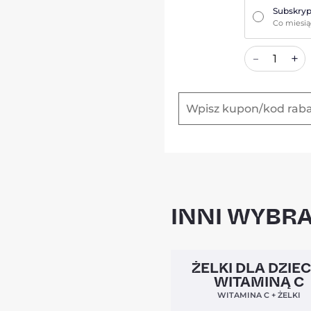
Subskryp
Co miesi
+
–
INNI WYBRA
Clean Label
ŻELKI DLA DZIEC
WITAMINĄ C
WITAMINA C + ŻELKI