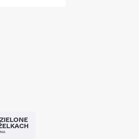
4,5
ZIELONE
ŻELKACH
YNA