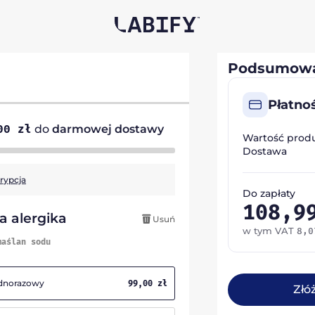
Podsumowa
Płatno
,00
zł
do
darmowej dostawy
Wartość prod
Dostawa
krypcja
Do zapłaty
108,
a alergika
Usuń
w tym VAT
8,
maślan sodu
ednorazowy
99,00
zł
Złó