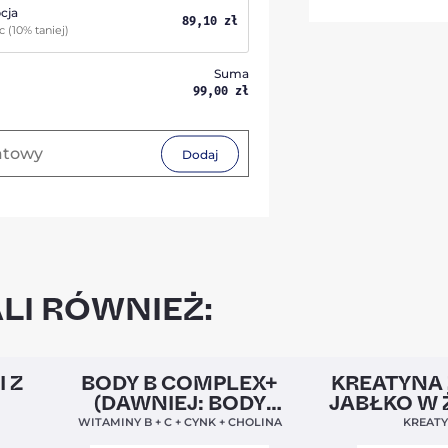
cja
89,10
zł
ąc
(10% taniej)
Suma
99,00
zł
Dodaj
LI RÓWNIEŻ:
5,0
Clean Label
Nowa Formuła
4,9
Nowość
I Z
BODY B COMPLEX+
KREATYNA 
(DAWNIEJ: BODY
JABŁKO W 
BALANCE)
WITAMINY B + C + CYNK + CHOLINA
KREAT