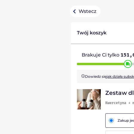
Wstecz
Twój koszyk
Brakuje Ci tylko
151
Dowiedz się
jak działa subs
Zestaw dl
Kwercetyna + 
Zakup j