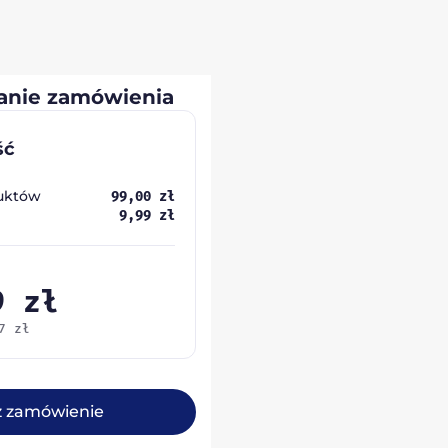
nie zamówienia
ść
uktów
99,00
zł
9,99
zł
99
zł
07
zł
ż zamówienie