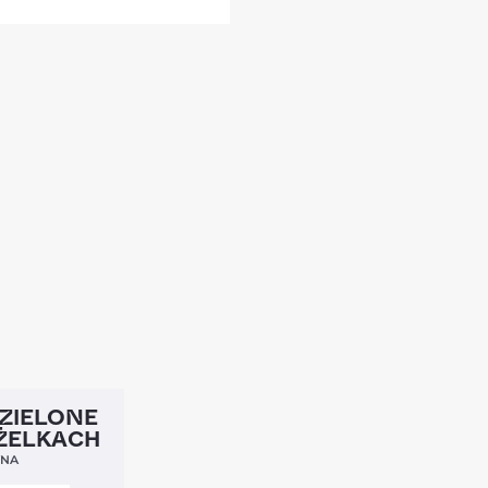
4,5
ZIELONE
ŻELKACH
YNA