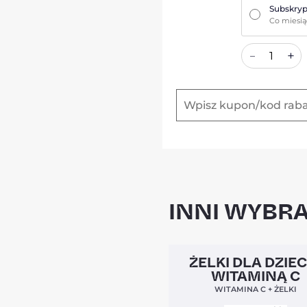
Subskryp
Co miesi
+
–
INNI WYBRA
Clean Label
ŻELKI DLA DZIEC
WITAMINĄ C
WITAMINA C + ŻELKI