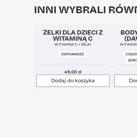
INNI WYBRALI RÓWN
Clean Label
5,0
Clean Labe
ŻELKI DLA DZIECI Z
BODY
WITAMINĄ C
(DA
WITAMINA C + ŻELKI
WITAMINY
ODPORNOŚĆ
CODZ
ZDRO
49,00
zł
Dodaj do koszyka
Do