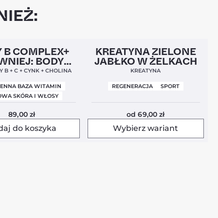
IEŻ:
l
Nowa Formuła
4,9
Nowość
4,5
 B COMPLEX+
KREATYNA ZIELONE
WNIEJ: BODY
JABŁKO W ŻELKACH
BALANCE)
 B + C + CYNK + CHOLINA
KREATYNA
IENNA BAZA WITAMIN
REGENERACJA
SPORT
WA SKÓRA I WŁOSY
89,00
zł
od
69,00
zł
daj do koszyka
Wybierz wariant