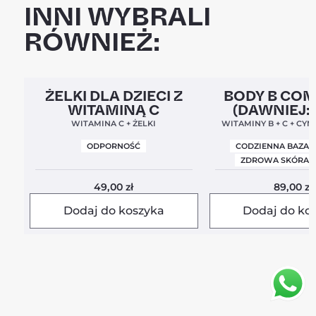
INNI WYBRALI
RÓWNIEŻ:
Clean Label
5,0
Clean Label
Nowa For
ŻELKI DLA DZIECI Z
BODY B CO
WITAMINĄ C
(DAWNIEJ:
BALANC
WITAMINA C + ŻELKI
WITAMINY B + C + CYN
ODPORNOŚĆ
CODZIENNA BAZA 
ZDROWA SKÓRA I
49,00
zł
89,00
zł
Dodaj do koszyka
Dodaj do ko