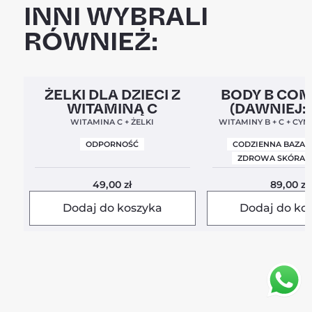
INNI WYBRALI
RÓWNIEŻ:
Clean Label
5,0
Clean Label
Nowa For
ŻELKI DLA DZIECI Z
BODY B CO
WITAMINĄ C
(DAWNIEJ:
BALANC
WITAMINA C + ŻELKI
WITAMINY B + C + CYN
ODPORNOŚĆ
CODZIENNA BAZA 
ZDROWA SKÓRA I
49,00
zł
89,00
zł
Dodaj do koszyka
Dodaj do ko