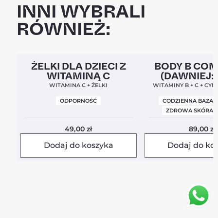
INNI WYBRALI
RÓWNIEŻ:
Clean Label
5,0
Clean Label
Nowa For
ŻELKI DLA DZIECI Z
BODY B CO
WITAMINĄ C
(DAWNIEJ:
BALANC
WITAMINA C + ŻELKI
WITAMINY B + C + CYN
ODPORNOŚĆ
CODZIENNA BAZA 
ZDROWA SKÓRA I
49,00
zł
89,00
zł
Dodaj do koszyka
Dodaj do ko