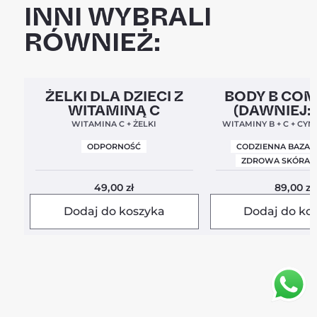
INNI WYBRALI
RÓWNIEŻ:
Clean Label
5,0
Clean Label
Nowa For
ŻELKI DLA DZIECI Z
BODY B CO
WITAMINĄ C
(DAWNIEJ:
BALANC
WITAMINA C + ŻELKI
WITAMINY B + C + CYN
ODPORNOŚĆ
CODZIENNA BAZA 
ZDROWA SKÓRA I
49,00
zł
89,00
zł
Dodaj do koszyka
Dodaj do ko