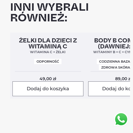
INNI WYBRALI
RÓWNIEŻ:
Clean Label
5,0
Clean Label
Nowa For
ŻELKI DLA DZIECI Z
BODY B CO
WITAMINĄ C
(DAWNIEJ:
BALANC
WITAMINA C + ŻELKI
WITAMINY B + C + CYN
ODPORNOŚĆ
CODZIENNA BAZA 
ZDROWA SKÓRA I
49,00
zł
89,00
zł
Dodaj do koszyka
Dodaj do ko