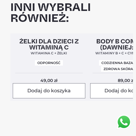
INNI WYBRALI
RÓWNIEŻ:
Clean Label
5,0
Clean Label
Nowa For
ŻELKI DLA DZIECI Z
BODY B CO
WITAMINĄ C
(DAWNIEJ:
BALANC
WITAMINA C + ŻELKI
WITAMINY B + C + CYN
ODPORNOŚĆ
CODZIENNA BAZA 
ZDROWA SKÓRA I
49,00
zł
89,00
zł
Dodaj do koszyka
Dodaj do ko