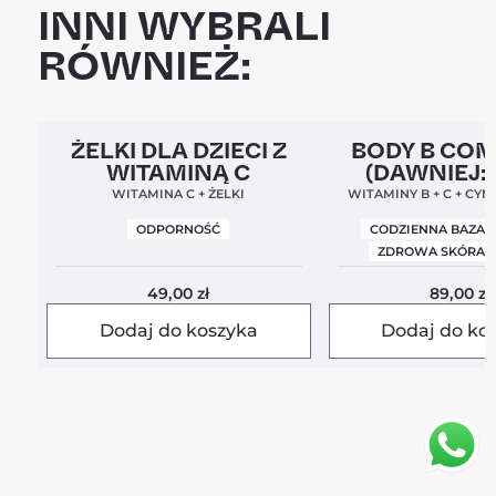
INNI WYBRALI
RÓWNIEŻ:
Clean Label
5,0
Clean Label
Nowa For
ŻELKI DLA DZIECI Z
BODY B CO
WITAMINĄ C
(DAWNIEJ:
BALANC
WITAMINA C + ŻELKI
WITAMINY B + C + CYN
ODPORNOŚĆ
CODZIENNA BAZA 
ZDROWA SKÓRA I
49,00
zł
89,00
zł
Dodaj do koszyka
Dodaj do ko