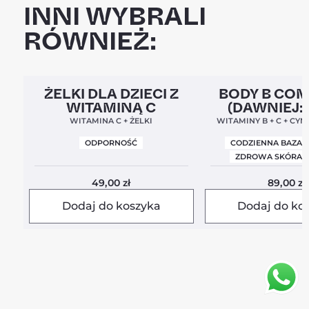
INNI WYBRALI
RÓWNIEŻ:
Clean Label
5,0
Clean Label
Nowa For
ŻELKI DLA DZIECI Z
BODY B CO
WITAMINĄ C
(DAWNIEJ:
BALANC
WITAMINA C + ŻELKI
WITAMINY B + C + CYN
ODPORNOŚĆ
CODZIENNA BAZA 
ZDROWA SKÓRA I
49,00
zł
89,00
zł
Dodaj do koszyka
Dodaj do ko