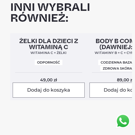
INNI WYBRALI
RÓWNIEŻ:
Clean Label
5,0
Clean Label
Nowa For
ŻELKI DLA DZIECI Z
BODY B CO
WITAMINĄ C
(DAWNIEJ:
BALANC
WITAMINA C + ŻELKI
WITAMINY B + C + CYN
ODPORNOŚĆ
CODZIENNA BAZA 
ZDROWA SKÓRA I
49,00
zł
89,00
zł
Dodaj do koszyka
Dodaj do ko